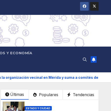
OS Y ECONOMÍA
vecinal en Mérida y suma a comités de vigilancia en la prevenci
Últimas
Populares
Tendencias
ESTADO Y CIUDAD