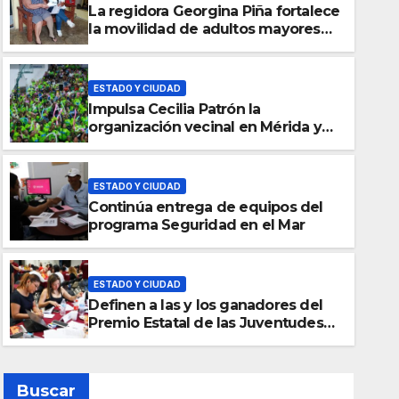
La regidora Georgina Piña fortalece
la movilidad de adultos mayores
con la entrega de aparatos
ortopédicos
ESTADO Y CIUDAD
Impulsa Cecilia Patrón la
organización vecinal en Mérida y
suma a comités de vigilancia en la
prevención social del delito
ESTADO Y CIUDAD
Continúa entrega de equipos del
ESTADO Y CIUDAD
programa Seguridad en el Mar
Definen a las y los ganado
de las Juventudes 2026
ESTADO Y CIUDAD
Definen a las y los ganadores del
6 AGOSTO, 2026
EL REPORTERO EMPRESARIAL
Premio Estatal de las Juventudes
2026
Buscar