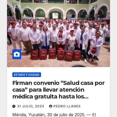
ESTADO Y CIUDAD
Firman convenio “Salud casa por
casa” para llevar atención
médica gratuita hasta los
hogares de Yucatán
31 JULIO, 2025
PEDRO LLANES
Mérida, Yucatán, 30 de julio de 2025. — El