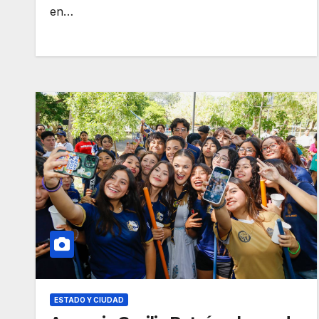
en…
ESTADO Y CIUDAD