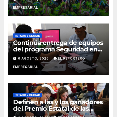
vigilancia en la prevención
EMPRESARIAL
social del delito
ESTADO Y CIUDAD
Continúa entrega de equipos
del programa Seguridad en
el Mar
6 AGOSTO, 2026
EL REPORTERO
EMPRESARIAL
ESTADO Y CIUDAD
Definen a las y los ganadores
del Premio Estatal de las
Juventudes 2026