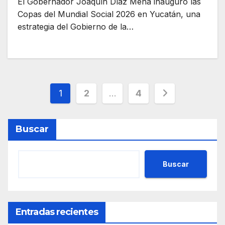
El Gobernador Joaquín Díaz Mena inauguró las
Copas del Mundial Social 2026 en Yucatán, una
estrategia del Gobierno de la…
Paginación
1
2
…
4
de
Buscar
entradas
Buscar
Entradas recientes