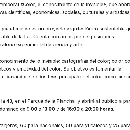
temporal «Color, el conocimiento de lo invisible», que abor
s científicas, económicas, sociales, culturales y artísticas
 que el museo es un proyecto arquitectónico sustentable q
sable de la luz. Cuenta con áreas para exposiciones
torio experimental de ciencia y arte.
onocimiento de lo invisible; cartografías del color; color 
ticos y emotividad del color. Su objetivo es fomentar la
lor, basándose en dos tesis principales: el color como cienc
 la
43,
en el Parque de la Plancha, y abrirá al público a par
 domingo de 9:
00
a
13
:
00
y de
16
:
00
a
20
:
00 horas
.
ranjeros,
60
para nacionales,
50
para yucatecos y
25
par