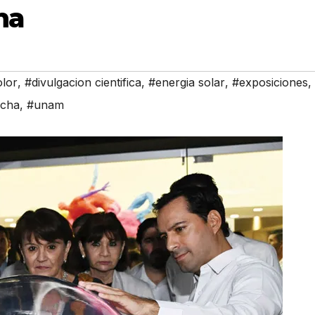
ha
lor
,
#divulgacion cientifica
,
#energia solar
,
#exposiciones
,
ncha
,
#unam