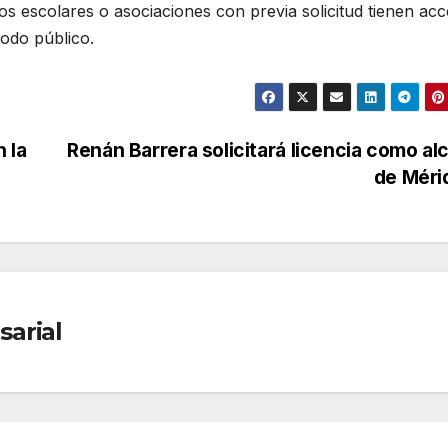
s escolares o asociaciones con previa solicitud tienen ac
todo público.
n la
Renán Barrera solicitará licencia como al
de Méri
arial