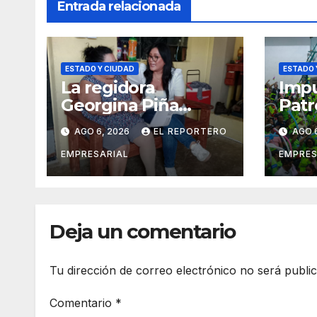
Entrada relacionada
ESTADO Y CIUDAD
ESTADO 
La regidora
Impu
Georgina Piña
Patr
fortalece la
orga
AGO 6, 2026
EL REPORTERO
AGO 
movilidad de
veci
adultos mayores
suma
EMPRESARIAL
EMPRES
con la entrega de
vigil
aparatos
prev
ortopédicos
del 
Deja un comentario
Tu dirección de correo electrónico no será publi
Comentario
*