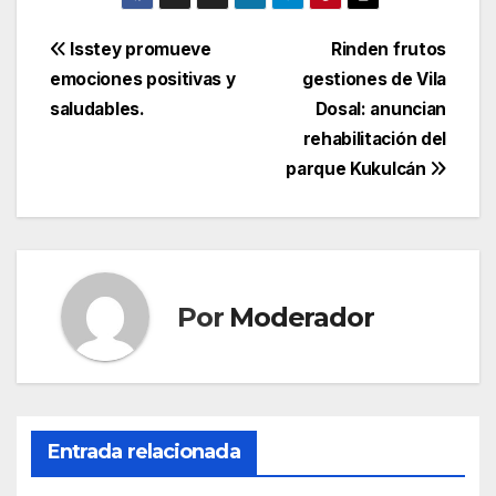
Navegación
Isstey promueve
Rinden frutos
emociones positivas y
gestiones de Vila
de
saludables.
Dosal: anuncian
entradas
rehabilitación del
parque Kukulcán
Por
Moderador
Entrada relacionada