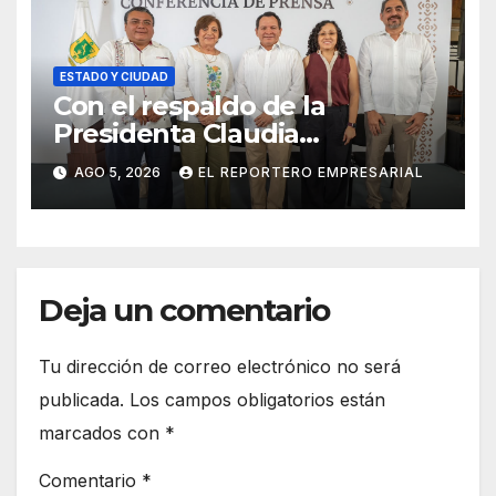
ESTADO Y CIUDAD
Con el respaldo de la
Presidenta Claudia
Sheinbaum, Renacimiento
AGO 5, 2026
EL REPORTERO EMPRESARIAL
Maya fortalece la salud de las
familias yucatecas
Deja un comentario
Tu dirección de correo electrónico no será
publicada.
Los campos obligatorios están
marcados con
*
Comentario
*