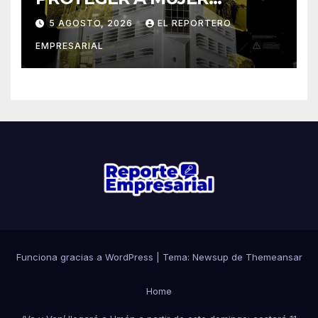
AMENAZADA CON ARMA
5 AGOSTO, 2026
EL REPORTERO
BLANCA EN MÉRIDA
EMPRESARIAL
Funciona gracias a WordPress
|
Tema: Newsup de
Themeansar
Home