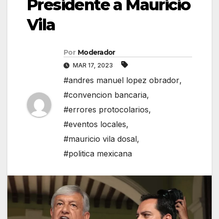
Presidente a Mauricio
Vila
Por
Moderador
MAR 17, 2023
#andres manuel lopez obrador
,
#convencion bancaria
,
#errores protocolarios
,
#eventos locales
,
#mauricio vila dosal
,
#politica mexicana