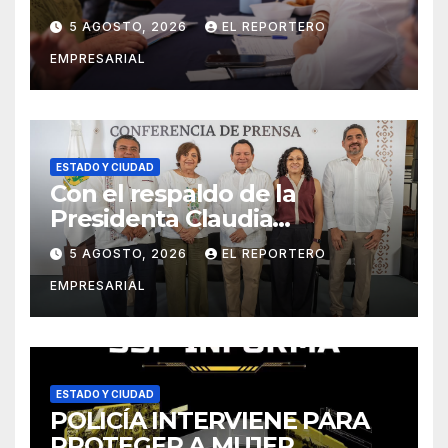
oportuna y clara para las y los
5 AGOSTO, 2026
EL REPORTERO
meridanos; Cecilia Patrón
EMPRESARIAL
ESTADO Y CIUDAD
Con el respaldo de la
Presidenta Claudia
Sheinbaum, Renacimiento
5 AGOSTO, 2026
EL REPORTERO
Maya fortalece la salud de las
EMPRESARIAL
familias yucatecas
ESTADO Y CIUDAD
POLICÍA INTERVIENE PARA
PROTEGER A MUJER