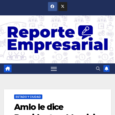
Saltar
al
contenido
ESTADO Y CIUDAD
Amlo le dice