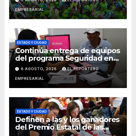
vigilancia en la prevención
EMPRESARIAL
social del delito
ESTADO Y CIUDAD
Continúa entrega de equipos
del programa Seguridad en
el Mar
6 AGOSTO, 2026
EL REPORTERO
EMPRESARIAL
ESTADO Y CIUDAD
Definen a las y los ganadores
del Premio Estatal de las
Juventudes 2026