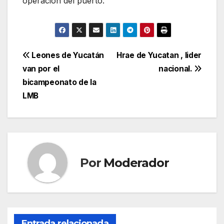
operación del puerto.
Navegación
Leones de Yucatán
Hrae de Yucatan , lider
van por el
nacional.
de
bicampeonato de la
entradas
LMB
Por
Moderador
Entrada relacionada