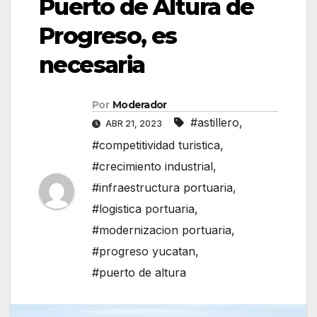
Puerto de Altura de
Progreso, es
necesaria
Por
Moderador
#astillero
,
ABR 21, 2023
#competitividad turistica
,
#crecimiento industrial
,
#infraestructura portuaria
,
#logistica portuaria
,
#modernizacion portuaria
,
#progreso yucatan
,
#puerto de altura