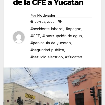
de la CFE a Yucatán
Por
Moderador
JUN 22, 2022
#accidente laboral
,
#apagón
,
#CFE
,
#interrupción de agua
,
#peninsula de yucatan
,
#seguridad publica
,
#servicio electrico
,
#Yucatan