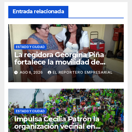
Entrada relacionada
ESTADO Y CIUDAD
La regidora Georgina Piña
fortalece la movilidad de
adultos mayores con la
AGO 6, 2026
EL REPORTERO EMPRESARIAL
entrega de aparatos
ortopédicos
ESTADO Y CIUDAD
Impulsa Cecilia Patrón la
organización vecinal en