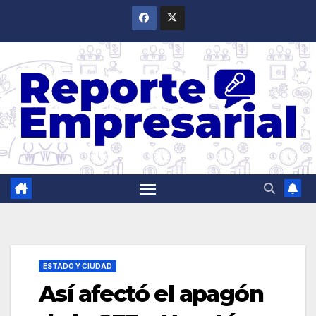
Saltar
al
contenido
ESTADO Y CIUDAD
Así afectó el apagón