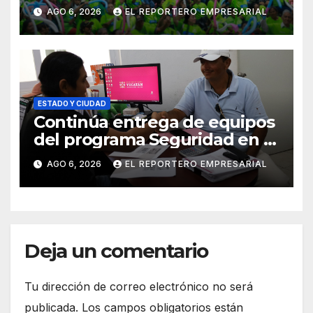
Mérida y suma a comités de
AGO 6, 2026
EL REPORTERO EMPRESARIAL
vigilancia en la prevención
social del delito
ESTADO Y CIUDAD
Continúa entrega de equipos
del programa Seguridad en el
Mar
AGO 6, 2026
EL REPORTERO EMPRESARIAL
Deja un comentario
Tu dirección de correo electrónico no será
publicada.
Los campos obligatorios están