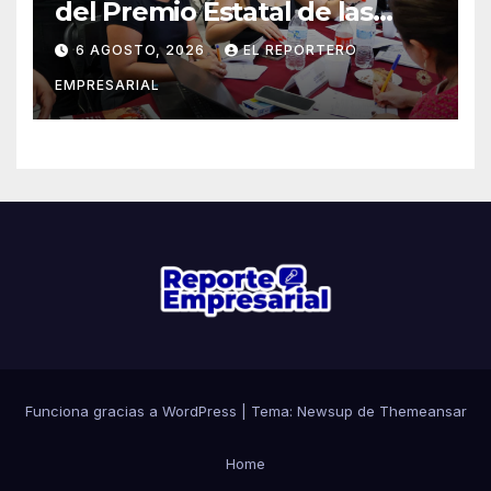
del Premio Estatal de las
Juventudes 2026
6 AGOSTO, 2026
EL REPORTERO
EMPRESARIAL
Funciona gracias a WordPress
|
Tema: Newsup de
Themeansar
Home