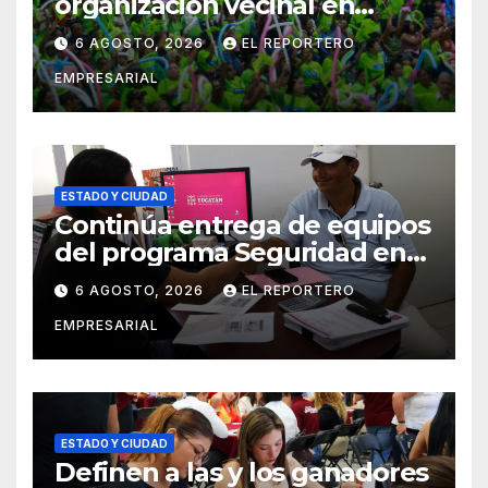
organización vecinal en
Mérida y suma a comités de
6 AGOSTO, 2026
EL REPORTERO
vigilancia en la prevención
EMPRESARIAL
social del delito
ESTADO Y CIUDAD
Continúa entrega de equipos
del programa Seguridad en
el Mar
6 AGOSTO, 2026
EL REPORTERO
EMPRESARIAL
ESTADO Y CIUDAD
Definen a las y los ganadores