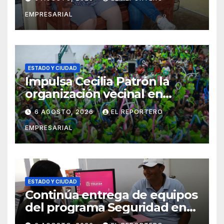
entrega de aparatos
EMPRESARIAL
ortopédicos
ESTADO Y CIUDAD
Impulsa Cecilia Patrón la
organización vecinal en
Mérida y suma a comités de
6 AGOSTO, 2026
EL REPORTERO
vigilancia en la prevención
EMPRESARIAL
social del delito
ESTADO Y CIUDAD
Continúa entrega de equipos
del programa Seguridad en
el Mar