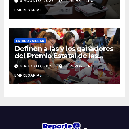
6 AGOSTO, 2026
EL REPORTERO
EMPRESARIAL
ESTADO Y CIUDAD
Definen a las y los ganadores
del Premio Estatal de las
Juventudes 2026
6 AGOSTO, 2026
EL REPORTERO
EMPRESARIAL