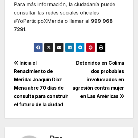
Para más información, la ciudadanía puede
consultar las redes sociales oficiales
#YoParticipoXMerida o llamar al
999
968
7291
.
Navegación
Inicia el
Detenidos en Colima
Renacimiento de
dos probables
de
Mérida: Joaquín Díaz
involucrados en
entradas
Mena abre 70 días de
agresión contra mujer
consulta para construir
en Las Américas
el futuro de la ciudad