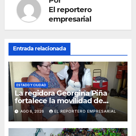
Por
El reportero
empresarial
Entrada relacionada
ESTADO Y CIUDAD
La regidora Georgina Piña
fortalece la movilidad de
adultos mayores con la
AGO 6, 2026
EL REPORTERO EMPRESARIAL
entrega de aparatos
ortopédicos