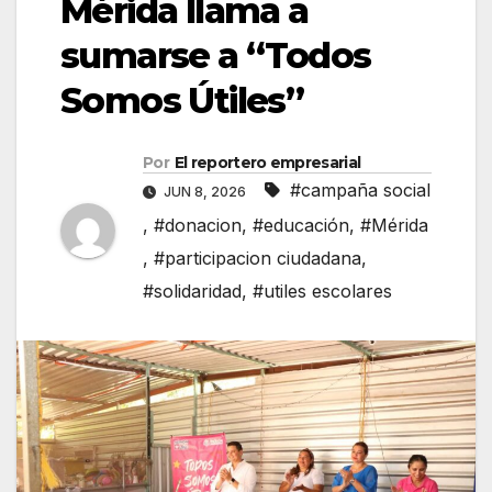
Mérida llama a
sumarse a “Todos
Somos Útiles”
Por
El reportero empresarial
#campaña social
JUN 8, 2026
,
#donacion
,
#educación
,
#Mérida
,
#participacion ciudadana
,
#solidaridad
,
#utiles escolares