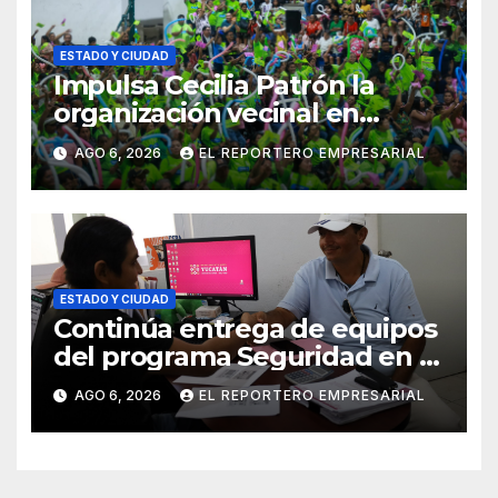
ESTADO Y CIUDAD
Impulsa Cecilia Patrón la
organización vecinal en
Mérida y suma a comités de
AGO 6, 2026
EL REPORTERO EMPRESARIAL
vigilancia en la prevención
social del delito
ESTADO Y CIUDAD
Continúa entrega de equipos
del programa Seguridad en el
Mar
AGO 6, 2026
EL REPORTERO EMPRESARIAL