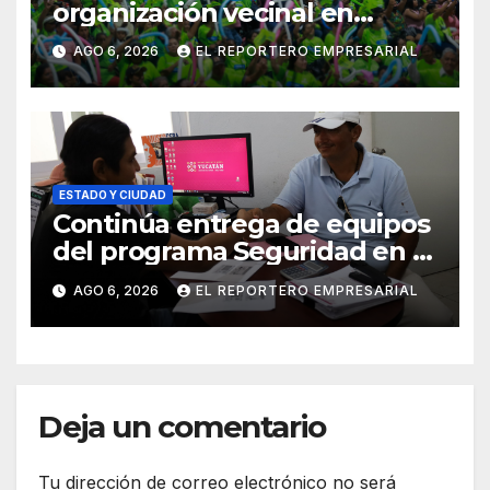
organización vecinal en
Mérida y suma a comités de
AGO 6, 2026
EL REPORTERO EMPRESARIAL
vigilancia en la prevención
social del delito
ESTADO Y CIUDAD
Continúa entrega de equipos
del programa Seguridad en el
Mar
AGO 6, 2026
EL REPORTERO EMPRESARIAL
Deja un comentario
Tu dirección de correo electrónico no será