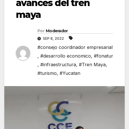
avances del tren
maya
Por
Moderador
SEP 8, 2022
#consejo coordinador empresarial
,
#desarrollo economico
,
#fonatur
,
#infraestructura
,
#Tren Maya
,
#turismo
,
#Yucatan