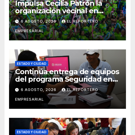
Impulsa Cecilia Patrón la
organización vecinal en
Mérida y suma a comités de
6 AGOSTO, 2026
EL REPORTERO
vigilancia en la prevención
EMPRESARIAL
social del delito
ESTADO Y CIUDAD
Continúa entrega de equipos
del programa Seguridad en
el Mar
6 AGOSTO, 2026
EL REPORTERO
EMPRESARIAL
ESTADO Y CIUDAD