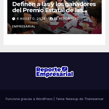
Definen a las y los ganadores
del Premio Estatal de las
Juventudes 2026
6 AGOSTO, 2026
EL REPORTERO
EMPRESARIAL
Funciona gracias a WordPress
|
Tema: Newsup de
Themeansar