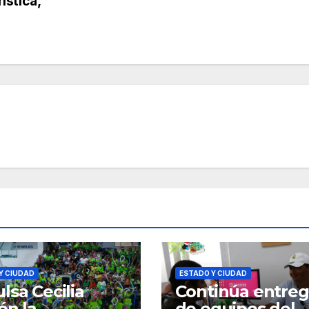
ística,
Y CIUDAD
ESTADO Y CIUDAD
lsa Cecilia
Continúa entre
ón la
de equipos del