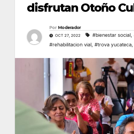
disfrutan Otoño Cul
Por
Moderador
#bienestar social
,
OCT 27, 2022
#rehabilitacion vial
,
#trova yucateca