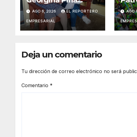
fortalece la
orga
AGO 6, 2026
EL REPORTERO
AGO 
movilidad de
veci
adultos mayores
suma
EMPRESARIAL
EMPRES
con la entrega de
vigil
aparatos
prev
ortopédicos
del 
Deja un comentario
Tu dirección de correo electrónico no será publi
Comentario
*