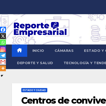
Saltar
al
contenido
INICIO
CÁMARAS
ESTADO Y 
DEPORTE Y SALUD
TECNOLOGÍA Y TEND
ESTADO Y CIUDAD
Centros de conviven