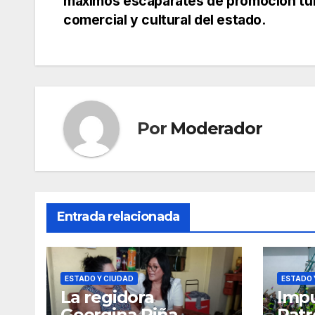
máximos escaparates de promoción tur
comercial y cultural del estado.
entradas
Por
Moderador
Entrada relacionada
ESTADO Y CIUDAD
ESTADO 
La regidora
Impu
Georgina Piña
Patr