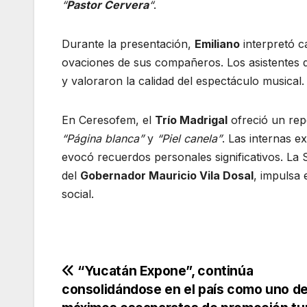
“
Pastor Cervera
“
.
Durante la presentación,
Emiliano
interpretó 
ovaciones de sus compañeros. Los asistentes d
y valoraron la calidad del espectáculo musical.
En Ceresofem, el
Trío Madrigal
ofreció un rep
“Página blanca”
y
“Piel canela”
. Las internas e
evocó recuerdos personales significativos. La S
del
Gobernador Mauricio Vila Dosal
, impulsa 
social.
Navegación
“Yucatán Expone”, continúa
consolidándose en el país como uno de
de