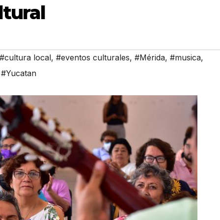
tural
#cultura local
,
#eventos culturales
,
#Mérida
,
#musica
,
,
#Yucatan