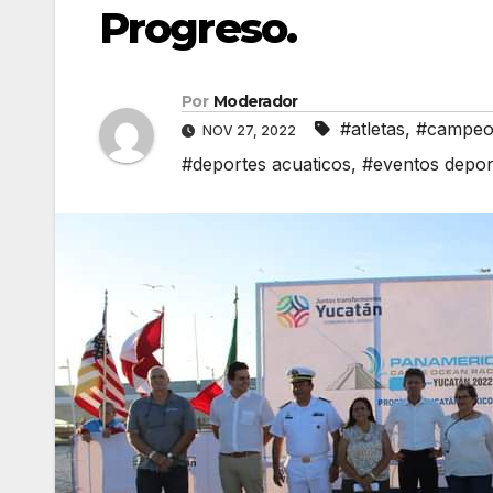
Progreso.
Por
Moderador
#atletas
,
#campeo
NOV 27, 2022
#deportes acuaticos
,
#eventos depor