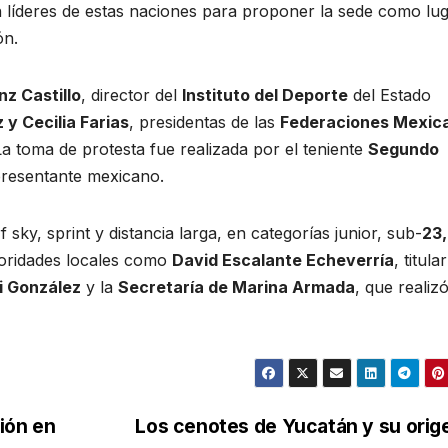
n líderes de estas naciones para proponer la sede como lu
ón.
nz Castillo
, director del
Instituto del Deporte
del Estado
y Cecilia Farias
, presidentas de las
Federaciones Mexic
La toma de protesta fue realizada por el teniente
Segundo
presentante mexicano.
sky, sprint y distancia larga, en categorías junior, sub-
23,
toridades locales como
David Escalante Echeverría
, titula
ni González
y la
Secretaría de Marina Armada
, que realizó
ión en
Los cenotes de Yucatán y su ori