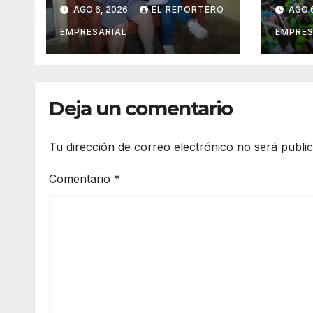
fortalece la
orga
AGO 6, 2026
EL REPORTERO
AGO 
movilidad de
veci
adultos mayores
suma
EMPRESARIAL
EMPRES
con la entrega de
vigil
aparatos
prev
ortopédicos
del 
Deja un comentario
Tu dirección de correo electrónico no será publi
Comentario
*