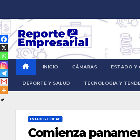
Saltar
al
contenido
INICIO
CÁMARAS
ESTADO Y 
DEPORTE Y SALUD
TECNOLOGÍA Y TEND
ESTADO Y CIUDAD
Comienza panameri