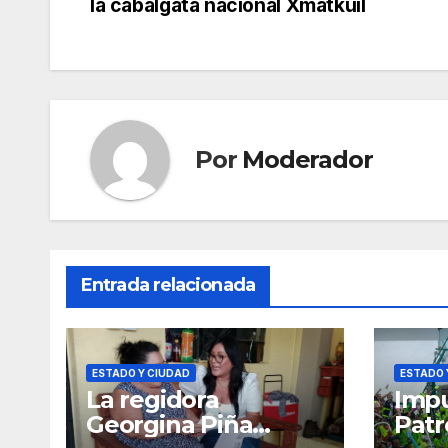
la cabalgata nacional Xmatkuil
de
entradas
Por
Moderador
Entrada relacionada
ESTADO Y CIUDAD
ESTADO 
La regidora
Impu
Georgina Piña
Patr