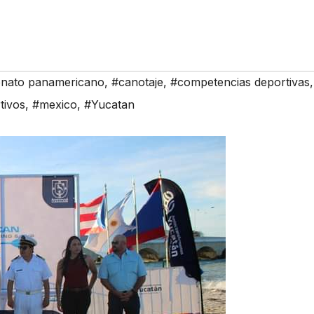
nato panamericano
,
#canotaje
,
#competencias deportivas
,
tivos
,
#mexico
,
#Yucatan