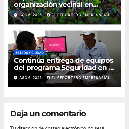
organización vecinal en
Mérida y suma a comités de
AGO 6, 2026
EL REPORTERO EMPRESARIAL
vigilancia en la prevención
social del delito
ESTADO Y CIUDAD
Continúa entrega de equipos
del programa Seguridad en el
Mar
AGO 6, 2026
EL REPORTERO EMPRESARIAL
Deja un comentario
Tu dirección de correo electrónico no será