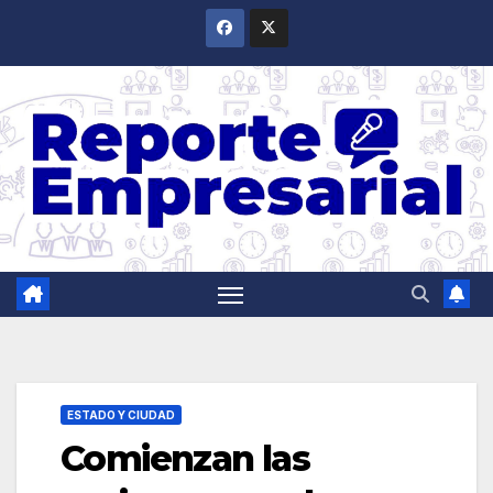
Saltar
al
contenido
ESTADO Y CIUDAD
Comienzan las