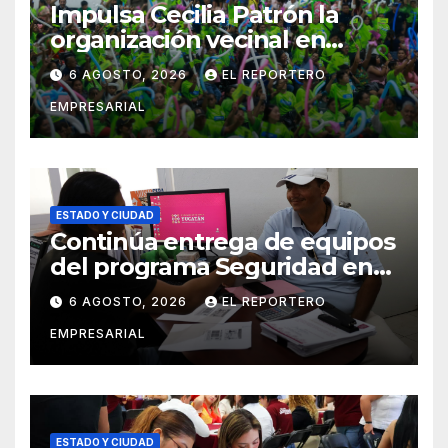
Impulsa Cecilia Patrón la
organización vecinal en
Mérida y suma a comités de
6 AGOSTO, 2026
EL REPORTERO
vigilancia en la prevención
EMPRESARIAL
social del delito
ESTADO Y CIUDAD
Continúa entrega de equipos
del programa Seguridad en
el Mar
6 AGOSTO, 2026
EL REPORTERO
EMPRESARIAL
ESTADO Y CIUDAD