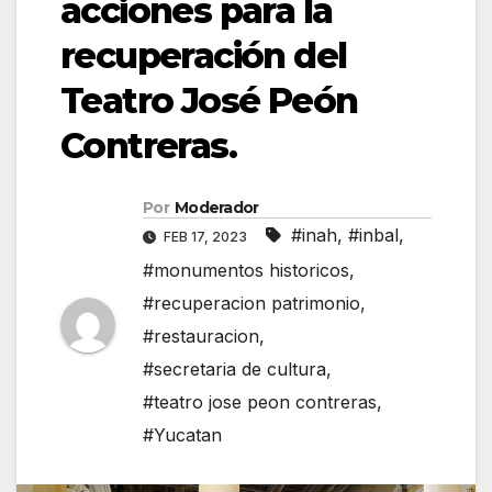
acciones para la
recuperación del
Teatro José Peón
Contreras.
Por
Moderador
#inah
,
#inbal
,
FEB 17, 2023
#monumentos historicos
,
#recuperacion patrimonio
,
#restauracion
,
#secretaria de cultura
,
#teatro jose peon contreras
,
#Yucatan