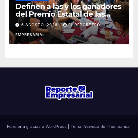
Definen a las y los ganadores
del Premio Estatal de las
Juventudes 2026
6 AGOSTO, 2026
EL REPORTERO
EMPRESARIAL
Funciona gracias a WordPress
|
Tema: Newsup de
Themeansar