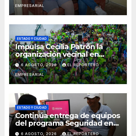
entrega de aparatos
EMPRESARIAL
ortopédicos
ESTADO Y CIUDAD
Impulsa Cecilia Patrón la
organización vecinal en
Mérida y suma a comités de
6 AGOSTO, 2026
EL REPORTERO
vigilancia en la prevención
EMPRESARIAL
social del delito
ESTADO Y CIUDAD
Continúa entrega de equipos
del programa Seguridad en
el Mar
6 AGOSTO, 2026
EL REPORTERO