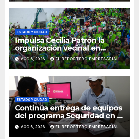
ortopédicos
ESTADO Y CIUDAD
Impulsa Cecilia Patrón la
organización vecinal en
Mérida y suma a comités de
AGO 6, 2026
EL REPORTERO EMPRESARIAL
vigilancia en la prevención
social del delito
ESTADO Y CIUDAD
Continúa entrega de equipos
del programa Seguridad en el
Mar
AGO 6, 2026
EL REPORTERO EMPRESARIAL