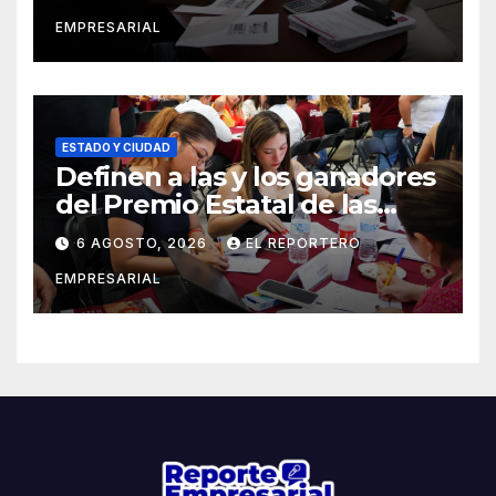
EMPRESARIAL
ESTADO Y CIUDAD
Definen a las y los ganadores
del Premio Estatal de las
Juventudes 2026
6 AGOSTO, 2026
EL REPORTERO
EMPRESARIAL