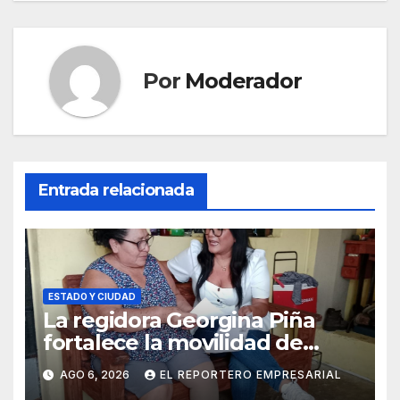
Por
Moderador
Entrada relacionada
ESTADO Y CIUDAD
La regidora Georgina Piña
fortalece la movilidad de
adultos mayores con la
AGO 6, 2026
EL REPORTERO EMPRESARIAL
entrega de aparatos