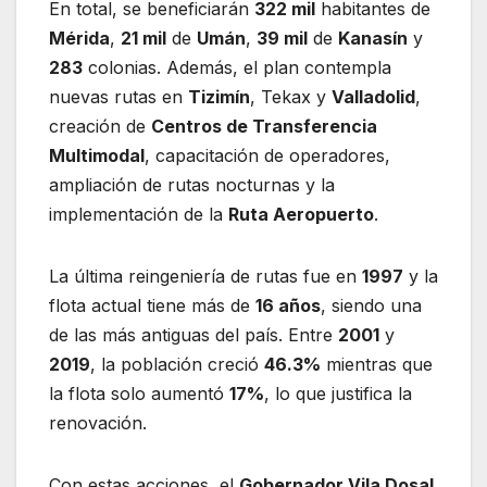
En total, se beneficiarán
322 mil
habitantes de
Mérida
,
21 mil
de
Umán
,
39 mil
de
Kanasín
y
283
colonias. Además, el plan contempla
nuevas rutas en
Tizimín
, Tekax y
Valladolid
,
creación de
Centros de Transferencia
Multimodal
, capacitación de operadores,
ampliación de rutas nocturnas y la
implementación de la
Ruta Aeropuerto
.
La última reingeniería de rutas fue en
1997
y la
flota actual tiene más de
16 años
, siendo una
de las más antiguas del país. Entre
2001
y
2019
, la población creció
46.3%
mientras que
la flota solo aumentó
17%
, lo que justifica la
renovación.
Con estas acciones, el
Gobernador Vila Dosal