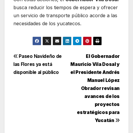
busca reducir los tiempos de espera y ofrecer
un servicio de transporte público acorde a las
necesidades de los yucatecos.
Navegación
Paseo Navideño de
El Gobernador
las Flores ya está
Mauricio Vila Dosal y
de
disponible al público
el Presidente Andrés
entradas
Manuel López
Obrador revisan
avances de los
proyectos
estratégicos para
Yucatán