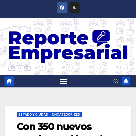
Saltar
al
contenido
ESTADO Y CIUDAD
UNCATEGORIZED
Con 350 nuevos