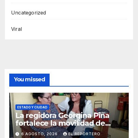
Uncategorized
Viral
You missed
ESTADO Y CIUDAD
La regidora Georgina Piña
fortalece la movilidad de
adultos mayores con la
6 AGOSTO, 2026
EL REPORTERO