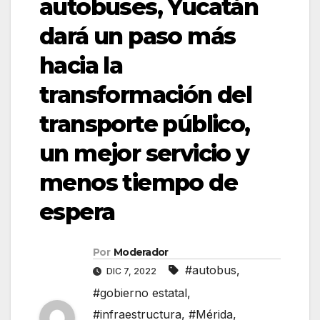
autobuses, Yucatán
dará un paso más
hacia la
transformación del
transporte público,
un mejor servicio y
menos tiempo de
espera
Por
Moderador
#autobus
,
DIC 7, 2022
#gobierno estatal
,
#infraestructura
,
#Mérida
,