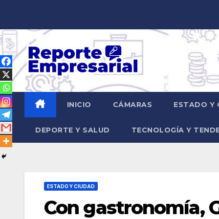
Saltar
al
contenido
INICIO
CÁMARAS
ESTADO Y 
DEPORTE Y SALUD
TECNOLOGÍA Y TEND
ESTADO Y CIUDAD
Con gastronomía, G