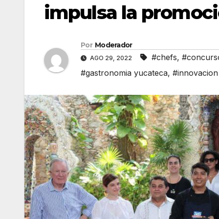
impulsa la promoc
Por
Moderador
#chefs
,
#concurso
AGO 29, 2022
#gastronomia yucateca
,
#innovacion