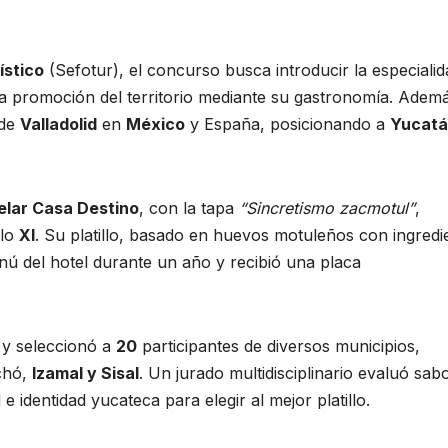
ístico
(Sefotur), el concurso busca introducir la especialid
 la promoción del territorio mediante su gastronomía. Adem
 de
Valladolid
en
México
y España, posicionando a
Yucat
elar Casa Destino
, con la tapa
“Sincretismo zacmotul”
,
glo
XI
. Su platillo, basado en huevos motuleños con ingredi
ú del hotel durante un año y recibió una placa
 y seleccionó a
20
participantes de diversos municipios,
chó,
Izamal y Sisal
. Un jurado multidisciplinario evaluó sabo
e identidad yucateca para elegir al mejor platillo.