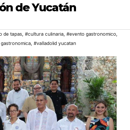
ión de Yucatán
 de tapas
,
#cultura culinaria
,
#evento gastronomico
,
 gastronomica
,
#valladolid yucatan