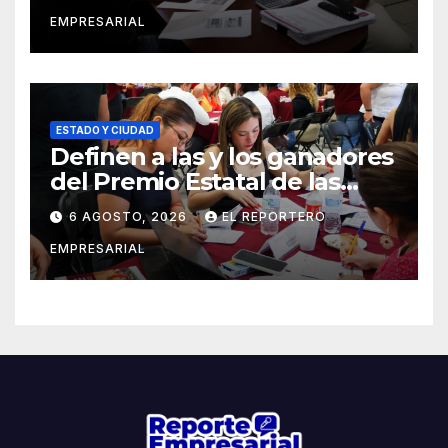
EMPRESARIAL
ESTADO Y CIUDAD
Definen a las y los ganadores
del Premio Estatal de las
Juventudes 2026
6 AGOSTO, 2026
EL REPORTERO
EMPRESARIAL