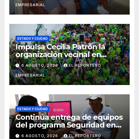
EMPRESARIAL
ortopédicos
ESTADO Y CIUDAD
Impulsa Cecilia Patrón la
organización vecinal en
Mérida y suma a comités de
6 AGOSTO, 2026
EL REPORTERO
vigilancia en la prevención
EMPRESARIAL
social del delito
ESTADO Y CIUDAD
Continúa entrega de equipos
del programa Seguridad en
el Mar
6 AGOSTO, 2026
EL REPORTERO