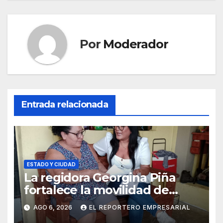
Por
Moderador
Entrada relacionada
ESTADO Y CIUDAD
La regidora Georgina Piña
fortalece la movilidad de
adultos mayores con la
AGO 6, 2026
EL REPORTERO EMPRESARIAL
entrega de aparatos