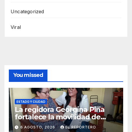
Uncategorized
Viral
You missed
ESTADO Y CIUDAD
La regidora Georgina Piña
fortalece la movilidad de
adultos mayores con la
6 AGOSTO, 2026
EL REPORTERO
entrega de aparatos