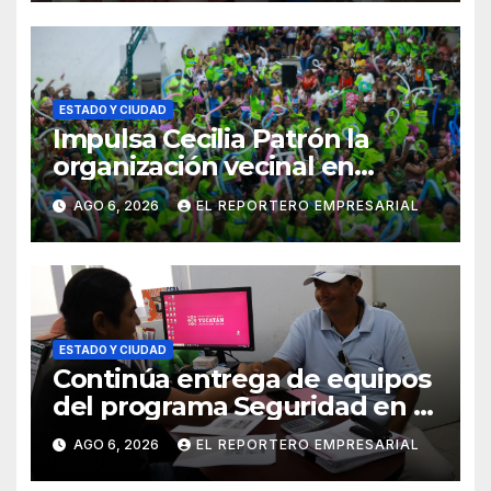
ortopédicos
ESTADO Y CIUDAD
Impulsa Cecilia Patrón la
organización vecinal en
Mérida y suma a comités de
AGO 6, 2026
EL REPORTERO EMPRESARIAL
vigilancia en la prevención
social del delito
ESTADO Y CIUDAD
Continúa entrega de equipos
del programa Seguridad en el
Mar
AGO 6, 2026
EL REPORTERO EMPRESARIAL