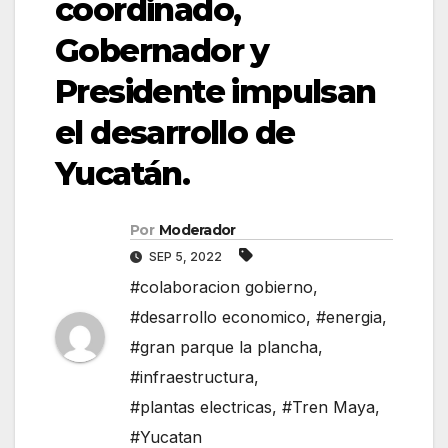
coordinado,
Gobernador y
Presidente impulsan
el desarrollo de
Yucatán.
Por
Moderador
SEP 5, 2022
#colaboracion gobierno
,
#desarrollo economico
,
#energia
,
#gran parque la plancha
,
#infraestructura
,
#plantas electricas
,
#Tren Maya
,
#Yucatan