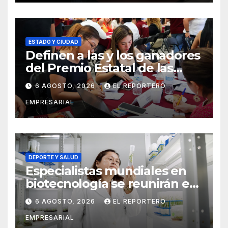
ESTADO Y CIUDAD
Definen a las y los ganadores
del Premio Estatal de las
Juventudes 2026
6 AGOSTO, 2026
EL REPORTERO
EMPRESARIAL
DEPORTE Y SALUD
Especialistas mundiales en
biotecnología se reunirán en
Yucatán
6 AGOSTO, 2026
EL REPORTERO
EMPRESARIAL