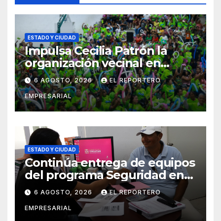
ESTADO Y CIUDAD
Impulsa Cecilia Patrón la
organización vecinal en
Mérida y suma a comités de
6 AGOSTO, 2026
EL REPORTERO
vigilancia en la prevención
EMPRESARIAL
social del delito
ESTADO Y CIUDAD
Continúa entrega de equipos
del programa Seguridad en
el Mar
6 AGOSTO, 2026
EL REPORTERO
EMPRESARIAL