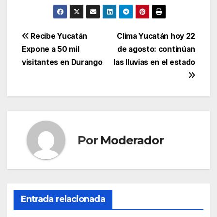
Navegación
Recibe Yucatán
Clima Yucatán hoy 22
Expone a 50 mil
de agosto: continúan
de
visitantes en Durango
las lluvias en el estado
entradas
Por
Moderador
Entrada relacionada