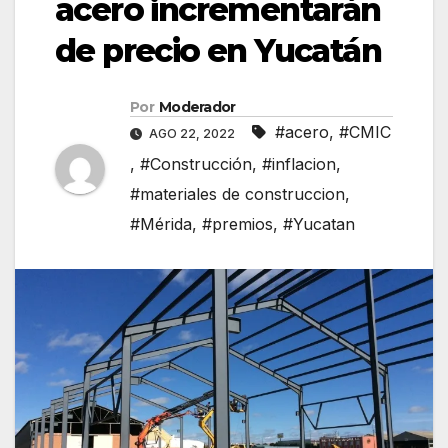
acero incrementarán
de precio en Yucatán
Por
Moderador
#acero
,
#CMIC
AGO 22, 2022
,
#Construcción
,
#inflacion
,
#materiales de construccion
,
#Mérida
,
#premios
,
#Yucatan