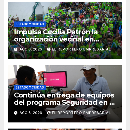
ESTADO Y CIUDAD
Impulsa Cecilia Patrón la
organización vecinal en
Mérida y suma a comités de
AGO 6, 2026
EL REPORTERO EMPRESARIAL
vigilancia en la prevención
social del delito
ESTADO Y CIUDAD
Continúa entrega de equipos
del programa Seguridad en el
Mar
AGO 6, 2026
EL REPORTERO EMPRESARIAL