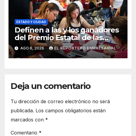
ESTADO Y CIUDAD
Definen a las y los ganadores
del Premio Estatal de las
Juventudes 2026
AGO 6, 2026
EL REPORTERO EMPRESARIAL
Deja un comentario
Tu dirección de correo electrónico no será
publicada.
Los campos obligatorios están
marcados con
*
Comentario
*