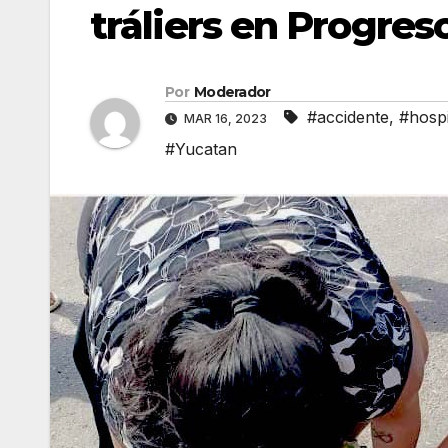
tráliers en Progres
Por
Moderador
#accidente
,
#hospi
MAR 16, 2023
#Yucatan