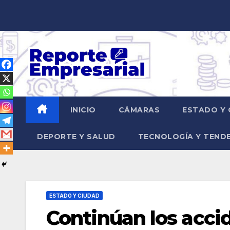
Saltar
al
contenido
INICIO
CÁMARAS
ESTADO Y 
DEPORTE Y SALUD
TECNOLOGÍA Y TEND
ESTADO Y CIUDAD
Continúan los accid