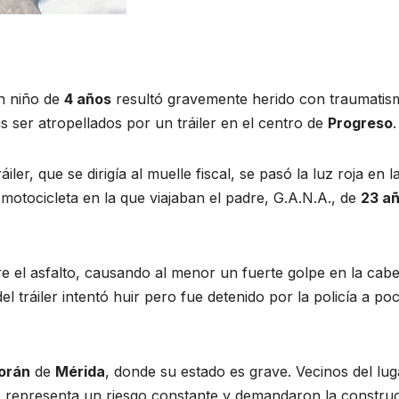
n niño de
4 años
resultó gravemente herido con traumatis
s ser atropellados por un tráiler en el centro de
Progreso
.
ler, que se dirigía al muelle fiscal, se pasó la luz roja en l
 motocicleta en la que viajaban el padre, G.A.N.A., de
23 a
 el asfalto, causando al menor un fuerte golpe en la cab
l tráiler intentó huir pero fue detenido por la policía a po
Horán
de
Mérida
, donde su estado es grave. Vecinos del lug
 representa un riesgo constante y demandaron la constru