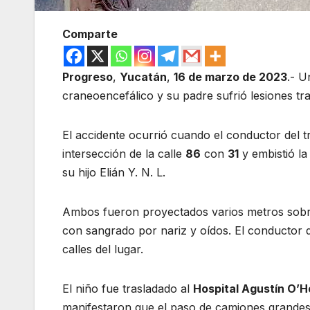
Comparte
Progreso
,
Yucatán
,
16 de marzo de 2023
.- U
craneoencefálico y su padre sufrió lesiones tra
El accidente ocurrió cuando el conductor del trái
intersección de la calle
86
con
31
y embistió la
su hijo Elián Y. N. L.
Ambos fueron proyectados varios metros sobre
con sangrado por nariz y oídos. El conductor de
calles del lugar.
El niño fue trasladado al
Hospital Agustín O’
manifestaron que el paso de camiones grandes