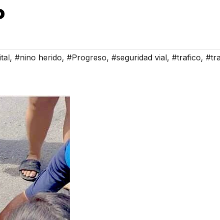
o
tal
,
#nino herido
,
#Progreso
,
#seguridad vial
,
#trafico
,
#tra