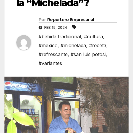
la “Michelada”?
Por
Reportero Empresarial
FEB 15, 2024
#bebida tradicional
,
#cultura
,
#mexico
,
#michelada
,
#receta
,
#refrescante
,
#san luis potosi
,
#variantes