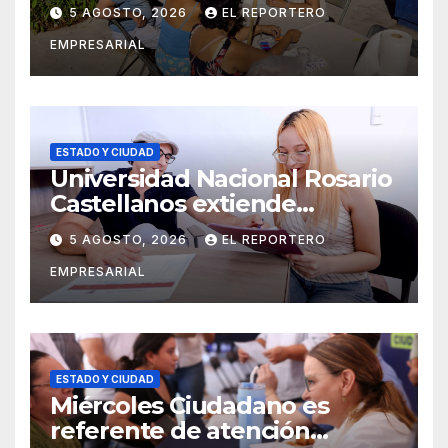
recuperación de espacios
5 AGOSTO, 2026
EL REPORTERO
comunitarios
EMPRESARIAL
ESTADO Y CIUDAD
Universidad Nacional Rosario
Castellanos extiende
convocatoria de ingreso al 31
5 AGOSTO, 2026
EL REPORTERO
de agosto
EMPRESARIAL
ESTADO Y CIUDAD
Miércoles Ciudadano es
referente de atención