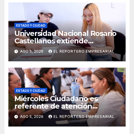
ESTADO Y CIUDAD
Universidad Nacional Rosario
Castellanos extiende
convocatoria de ingreso al 31
AGO 5, 2026
EL REPORTERO EMPRESARIAL
de agosto
ESTADO Y CIUDAD
Miércoles Ciudadano es
referente de atención
oportuna y clara para las y los
AGO 5, 2026
EL REPORTERO EMPRESARIAL
meridanos; Cecilia Patrón