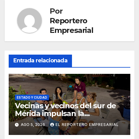
Por
Reportero
Empresarial
Entrada relacionada
ESTADO Y CIUDAD
Vecinas y vecinos del sur de
Mérida impulsan la
recuperación de espacios
AGO 5, 2026
EL REPORTERO EMPRESARIAL
comunitarios