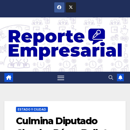
Saltar
al
contenido
ESTADO Y CIUDAD
Culmina Diputado