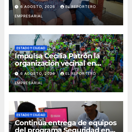
adultos mayores con la
6 AGOSTO, 2026
EL REPORTERO
entrega de aparatos
EMPRESARIAL
ortopédicos
ESTADO Y CIUDAD
Impulsa Cecilia Patrón la
organización vecinal en
Mérida y suma a comités de
6 AGOSTO, 2026
EL REPORTERO
vigilancia en la prevención
EMPRESARIAL
social del delito
ESTADO Y CIUDAD
Continúa entrega de equipos
del programa Seguridad en