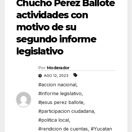
Chucho Pérez Ballote
actividades con
motivo de su
segundo informe
legislativo
Por
Moderador
AGO 12, 2023
#accion nacional
,
#informe legislativo
,
#jesus perez ballote
,
#participacion ciudadana
,
#politica local
,
#rendicion de cuentas
,
#Yucatan