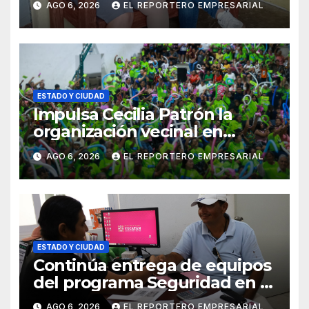
AGO 6, 2026
EL REPORTERO EMPRESARIAL
entrega de aparatos
ortopédicos
ESTADO Y CIUDAD
Impulsa Cecilia Patrón la
organización vecinal en
Mérida y suma a comités de
AGO 6, 2026
EL REPORTERO EMPRESARIAL
vigilancia en la prevención
social del delito
ESTADO Y CIUDAD
Continúa entrega de equipos
del programa Seguridad en el
Mar
AGO 6, 2026
EL REPORTERO EMPRESARIAL