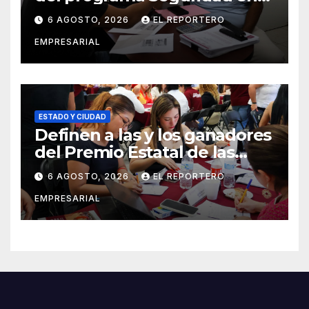
el Mar
6 AGOSTO, 2026
EL REPORTERO
EMPRESARIAL
ESTADO Y CIUDAD
Definen a las y los ganadores
del Premio Estatal de las
Juventudes 2026
6 AGOSTO, 2026
EL REPORTERO
EMPRESARIAL