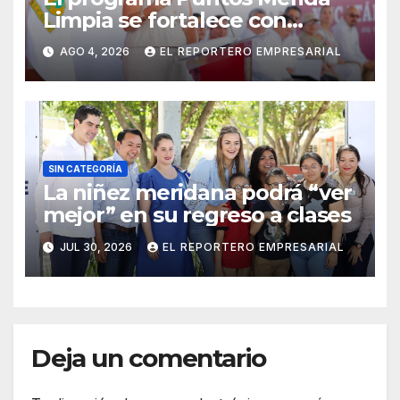
Limpia se fortalece con
coordinación y colaboración
AGO 4, 2026
EL REPORTERO EMPRESARIAL
institucional
SIN CATEGORÍA
La niñez meridana podrá “ver
mejor” en su regreso a clases
JUL 30, 2026
EL REPORTERO EMPRESARIAL
Deja un comentario