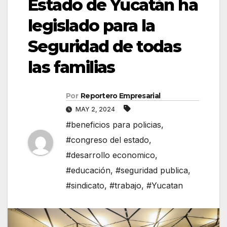
Estado de Yucatán ha
legislado para la
Seguridad de todas
las familias
Por
Reportero Empresarial
MAY 2, 2024
#beneficios para policias
,
#congreso del estado
,
#desarrollo economico
,
#educación
,
#seguridad publica
,
#sindicato
,
#trabajo
,
#Yucatan