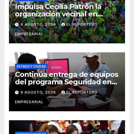
Impulsa Cecilia Patrón la
organización vecinal en
Mérida y suma a comités de
6 AGOSTO, 2026
EL REPORTERO
vigilancia en la prevención
EMPRESARIAL
social del delito
ESTADO Y CIUDAD
Continúa entrega de equipos
del programa Seguridad en
el Mar
6 AGOSTO, 2026
EL REPORTERO
EMPRESARIAL