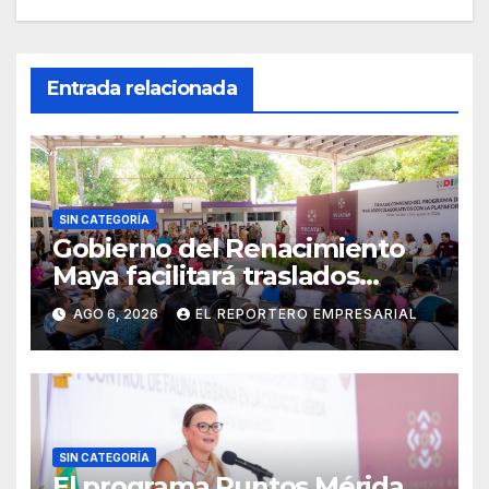
Entrada relacionada
SIN CATEGORÍA
Gobierno del Renacimiento
Maya facilitará traslados
gratuitos para usuarias y
AGO 6, 2026
EL REPORTERO EMPRESARIAL
usuarios del CREE
SIN CATEGORÍA
El programa Puntos Mérida