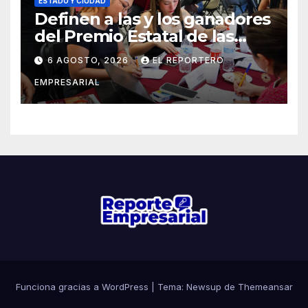
ESTADO Y CIUDAD
Definen a las y los ganadores
del Premio Estatal de las
Juventudes 2026
6 AGOSTO, 2026
EL REPORTERO
EMPRESARIAL
Funciona gracias a WordPress
|
Tema: Newsup de
Themeansar