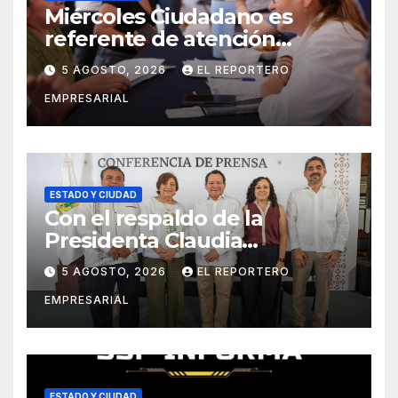
Miércoles Ciudadano es
referente de atención
oportuna y clara para las y los
5 AGOSTO, 2026
EL REPORTERO
meridanos; Cecilia Patrón
EMPRESARIAL
ESTADO Y CIUDAD
Con el respaldo de la
Presidenta Claudia
Sheinbaum, Renacimiento
5 AGOSTO, 2026
EL REPORTERO
Maya fortalece la salud de las
EMPRESARIAL
familias yucatecas
ESTADO Y CIUDAD