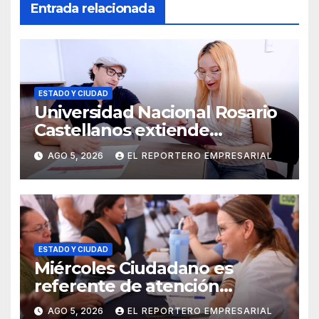
Entrada relacionada
ESTADO Y CIUDAD
Universidad Nacional Rosario
Castellanos extiende
convocatoria de ingreso al 31
AGO 5, 2026
EL REPORTERO EMPRESARIAL
de agosto
ESTADO Y CIUDAD
Miércoles Ciudadano es
referente de atención
oportuna y clara para las y los
AGO 5, 2026
EL REPORTERO EMPRESARIAL