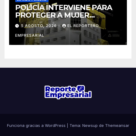
POLICÍA INTERVIENE PARA
PROTEGER A MUJER
AMENAZADA CON ARMA
5 AGOSTO, 2026
EL REPORTERO
BLANCA EN MÉRIDA
EMPRESARIAL
Funciona gracias a WordPress
|
Tema: Newsup de
Themeansar