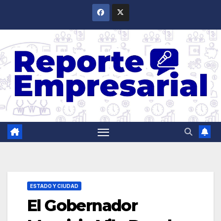
Saltar
al
contenido
ESTADO Y CIUDAD
El Gobernador