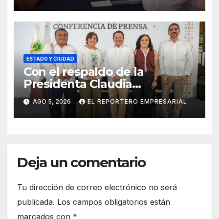
meridanos; Cecilia Patrón
ESTADO Y CIUDAD
Con el respaldo de la
Presidenta Claudia
Sheinbaum, Renacimiento
AGO 5, 2026
EL REPORTERO EMPRESARIAL
Maya fortalece la salud de las
familias yucatecas
Deja un comentario
Tu dirección de correo electrónico no será
publicada.
Los campos obligatorios están
marcados con
*