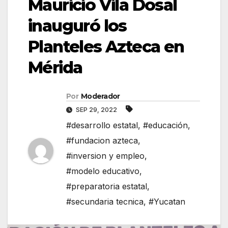
Mauricio Vila Dosal
inauguró los
Planteles Azteca en
Mérida
Por
Moderador
SEP 29, 2022
#desarrollo estatal
,
#educación
,
#fundacion azteca
,
#inversion y empleo
,
#modelo educativo
,
#preparatoria estatal
,
#secundaria tecnica
,
#Yucatan