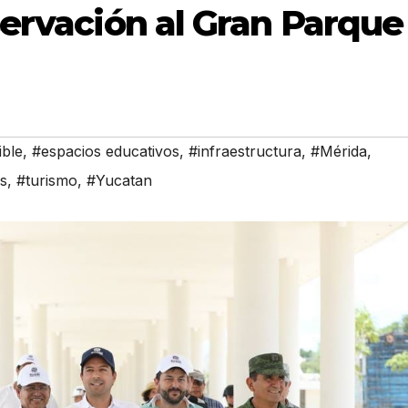
servación al Gran Parque
ible
,
#espacios educativos
,
#infraestructura
,
#Mérida
,
s
,
#turismo
,
#Yucatan