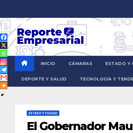
Saltar
al
contenido
INICIO
CÁMARAS
ESTADO Y 
DEPORTE Y SALUD
TECNOLOGÍA Y TEND
ESTADO Y CIUDAD
El Gobernador Mauri