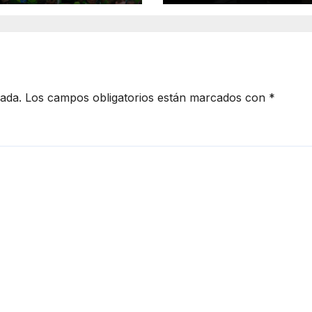
ancia en la
ención social
delito
cada.
Los campos obligatorios están marcados con
*