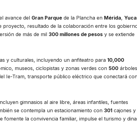
el avance del
Gran Parque
de la Plancha en
Mérida
,
Yuca
te proyecto, resultado de la colaboración entre los gobiern
versión de más de mil
300 millones de pesos
y se extiende
as y culturales, incluyendo un anfiteatro para
10,000
mico, museos, ciclopistas y zonas verdes con
500
árbole
el Ie-Tram, transporte público eléctrico que conectará con
cluyen gimnasios al aire libre, áreas infantiles, fuentes
 También se contempla un estacionamiento con
301
cajones y
fomente la convivencia familiar, impulse el turismo y din