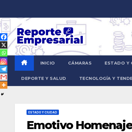
Saltar
al
contenido
INICIO
CÁMARAS
ESTADO Y 
DEPORTE Y SALUD
TECNOLOGÍA Y TEND
ESTADO Y CIUDAD
Emotivo Homenaje