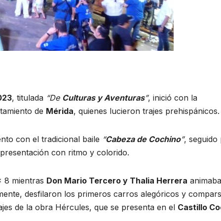
023
, titulada
“De
Culturas y Aventuras
”
, inició con la
untamiento de
Mérida
, quienes lucieron trajes prehispánicos.
nto con el tradicional baile
“
Cabeza de Cochino
”
, seguido
presentación con ritmo y colorido.
x 8 mientras
Don Mario Tercero y Thalia Herrera
animaba
ente, desfilaron los primeros carros alegóricos y compar
jes de la obra Hércules, que se presenta en el
Castillo C