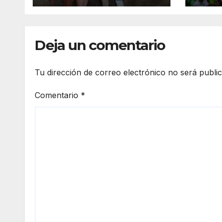
con la entrega de
vigil
aparatos
prev
ortopédicos
del 
Deja un comentario
Tu dirección de correo electrónico no será publi
Comentario
*