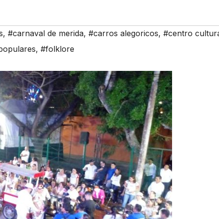
s
,
#carnaval de merida
,
#carros alegoricos
,
#centro cultur
 populares
,
#folklore