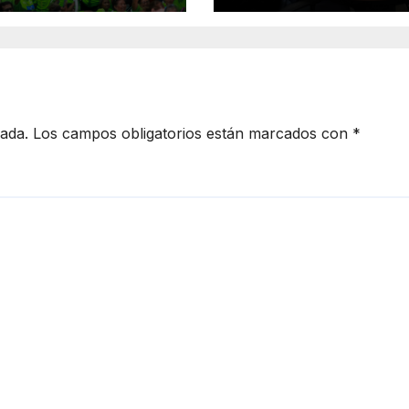
ancia en la
ención social
delito
cada.
Los campos obligatorios están marcados con
*