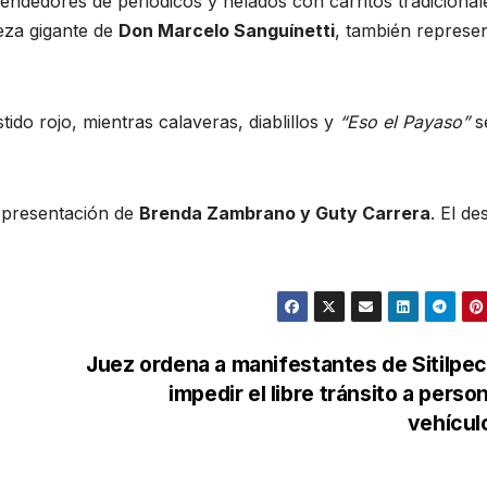
endedores de periódicos y helados con carritos tradicional
eza gigante de
Don Marcelo Sanguínetti
, también represe
ido rojo, mientras calaveras, diablillos y
“Eso el Payaso”
s
 presentación de
Brenda Zambrano y Guty Carrera
. El des
Juez ordena a manifestantes de Sitilpe
impedir el libre tránsito a perso
vehícul