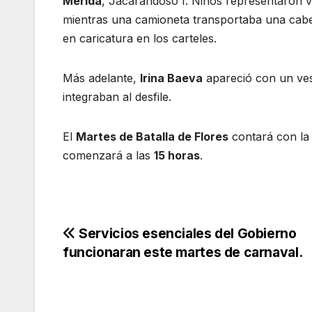
Mérida
, Jacarandoso I. Niños representaron v
mientras una camioneta transportaba una cab
en caricatura en los carteles.
Más adelante,
Irina Baeva
apareció con un vest
integraban al desfile.
El
Martes de Batalla de Flores
contará con la
comenzará a las
15 horas
.
Navegación
Servicios esenciales del Gobierno
funcionaran este martes de carnaval.
de
entradas