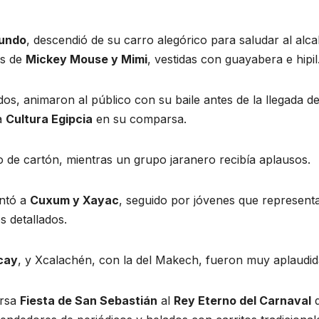
mundo
, descendió de su carro alegórico para saludar al alca
as de
Mickey Mouse y Mimi
, vestidas con guayabera e hipil
s, animaron al público con su baile antes de la llegada d
la
Cultura Egipcia
en su comparsa.
to de cartón, mientras un grupo jaranero recibía aplausos.
ntó a
Cuxum y Xayac
, seguido por jóvenes que represent
 detallados.
cay
, y Xcalachén, con la del Makech, fueron muy aplaudid
arsa
Fiesta de San Sebastián
al
Rey Eterno del Carnaval