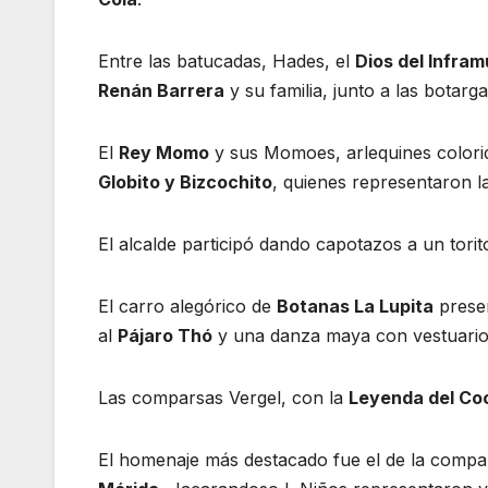
Entre las batucadas, Hades, el
Dios del Infra
Renán Barrera
y su familia, junto a las botarg
El
Rey Momo
y sus Momoes, arlequines colorido
Globito y Bizcochito
, quienes representaron 
El alcalde participó dando capotazos a un tori
El carro alegórico de
Botanas La Lupita
prese
al
Pájaro Thó
y una danza maya con vestuarios
Las comparsas Vergel, con la
Leyenda del Co
El homenaje más destacado fue el de la comp