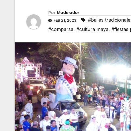
Por
Moderador
#bailes tradicionale
FEB 21, 2023
#comparsa
,
#cultura maya
,
#fiestas