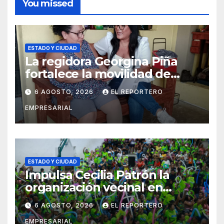
You missed
ESTADO Y CIUDAD
La regidora Georgina Piña
fortalece la movilidad de
adultos mayores con la
6 AGOSTO, 2026
EL REPORTERO
entrega de aparatos
EMPRESARIAL
ortopédicos
ESTADO Y CIUDAD
Impulsa Cecilia Patrón la
organización vecinal en
Mérida y suma a comités de
6 AGOSTO, 2026
EL REPORTERO
vigilancia en la prevención
EMPRESARIAL