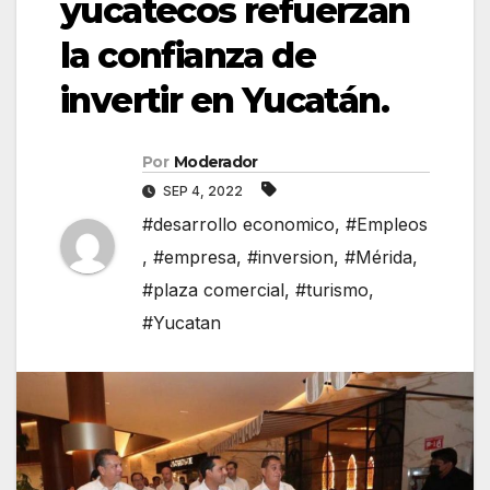
yucatecos refuerzan
la confianza de
invertir en Yucatán.
Por
Moderador
SEP 4, 2022
#desarrollo economico
,
#Empleos
,
#empresa
,
#inversion
,
#Mérida
,
#plaza comercial
,
#turismo
,
#Yucatan