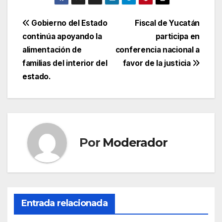
Navegación
Gobierno del Estado
Fiscal de Yucatán
continúa apoyando la
participa en
de
alimentación de
conferencia nacional a
entradas
familias del interior del
favor de la justicia
estado.
Por
Moderador
Entrada relacionada