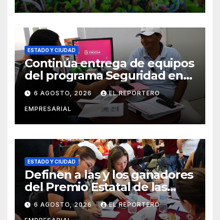
social del delito
ESTADO Y CIUDAD
Continúa entrega de equipos
del programa Seguridad en
el Mar
6 AGOSTO, 2026
EL REPORTERO
EMPRESARIAL
ESTADO Y CIUDAD
Definen a las y los ganadores
del Premio Estatal de las
Juventudes 2026
6 AGOSTO, 2026
EL REPORTERO