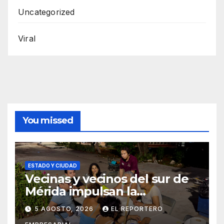
Uncategorized
Viral
You missed
ESTADO Y CIUDAD
Vecinas y vecinos del sur de
Mérida impulsan la
recuperación de espacios
5 AGOSTO, 2026
EL REPORTERO
comunitarios