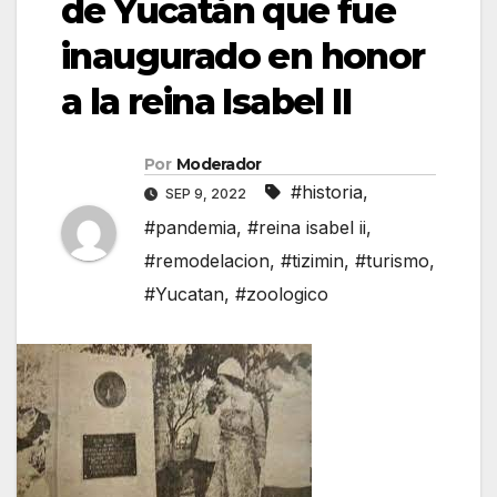
de Yucatán que fue
inaugurado en honor
a la reina Isabel II
Por
Moderador
#historia
,
SEP 9, 2022
#pandemia
,
#reina isabel ii
,
#remodelacion
,
#tizimin
,
#turismo
,
#Yucatan
,
#zoologico