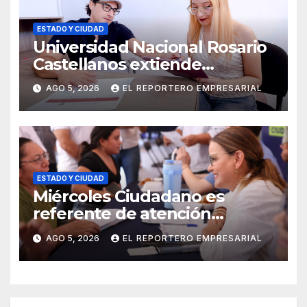
ESTADO Y CIUDAD
Universidad Nacional Rosario
Castellanos extiende
convocatoria de ingreso al 31
AGO 5, 2026
EL REPORTERO EMPRESARIAL
de agosto
ESTADO Y CIUDAD
Miércoles Ciudadano es
referente de atención
oportuna y clara para las y los
AGO 5, 2026
EL REPORTERO EMPRESARIAL
meridanos; Cecilia Patrón