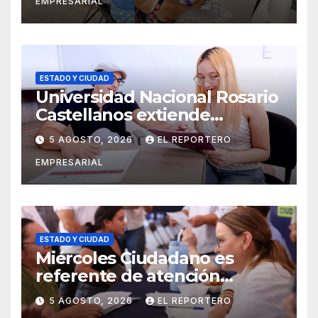
EMPRESARIAL
ESTADO Y CIUDAD
Universidad Nacional Rosario
Castellanos extiende
convocatoria de ingreso al 31
5 AGOSTO, 2026
EL REPORTERO
de agosto
EMPRESARIAL
ESTADO Y CIUDAD
Miércoles Ciudadano es
referente de atención
oportuna y clara para las y los
5 AGOSTO, 2026
EL REPORTERO
meridanos; Cecilia Patrón