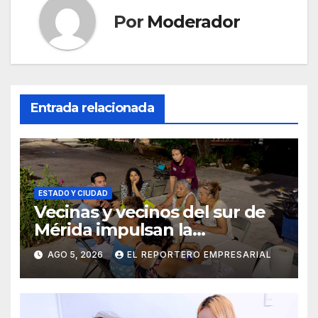
Por
Moderador
Entrada relacionada
ESTADO Y CIUDAD
Vecinas y vecinos del sur de
Mérida impulsan la
recuperación de espacios
AGO 5, 2026
EL REPORTERO EMPRESARIAL
comunitarios