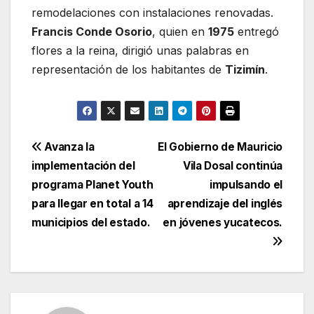
remodelaciones con instalaciones renovadas.
Francis Conde Osorio
, quien en
1975
entregó
flores a la reina, dirigió unas palabras en
representación de los habitantes de
Tizimín
.
Navegación
Avanza la
El Gobierno de Mauricio
implementación del
Vila Dosal continúa
de
programa Planet Youth
impulsando el
entradas
para llegar en total a 14
aprendizaje del inglés
municipios del estado.
en jóvenes yucatecos.