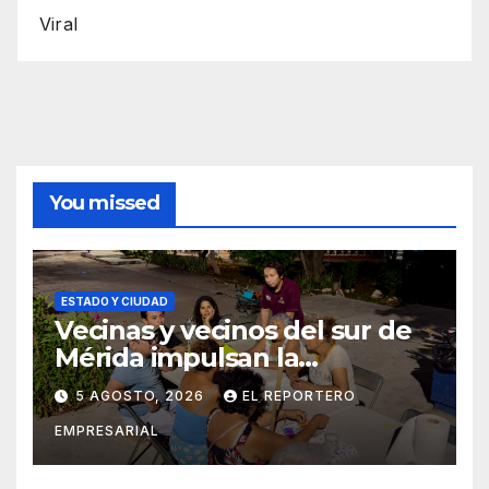
Viral
You missed
ESTADO Y CIUDAD
Vecinas y vecinos del sur de
Mérida impulsan la
recuperación de espacios
5 AGOSTO, 2026
EL REPORTERO
comunitarios
EMPRESARIAL