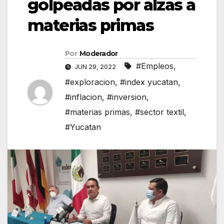
golpeadas por alzas a
materias primas
Por
Moderador
#Empleos
,
JUN 29, 2022
#exploracion
,
#index yucatan
,
#inflacion
,
#inversion
,
#materias primas
,
#sector textil
,
#Yucatan