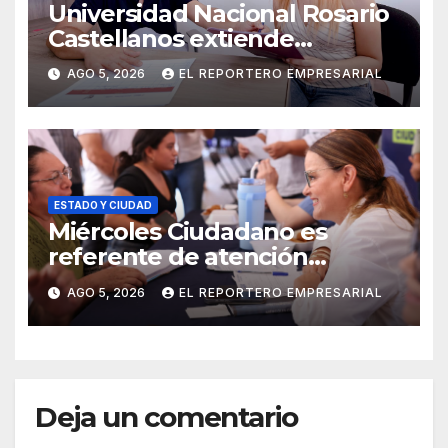
Universidad Nacional Rosario
Castellanos extiende
convocatoria de ingreso al 31
AGO 5, 2026
EL REPORTERO EMPRESARIAL
de agosto
ESTADO Y CIUDAD
Miércoles Ciudadano es
referente de atención
oportuna y clara para las y los
AGO 5, 2026
EL REPORTERO EMPRESARIAL
meridanos; Cecilia Patrón
Deja un comentario