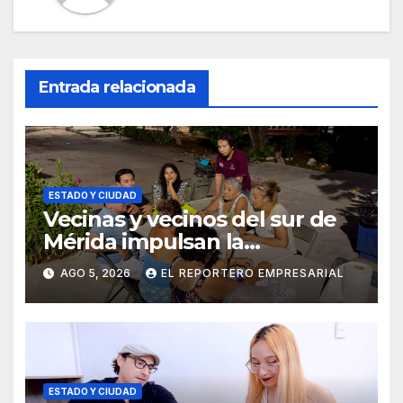
Entrada relacionada
ESTADO Y CIUDAD
Vecinas y vecinos del sur de
Mérida impulsan la
recuperación de espacios
AGO 5, 2026
EL REPORTERO EMPRESARIAL
comunitarios
ESTADO Y CIUDAD