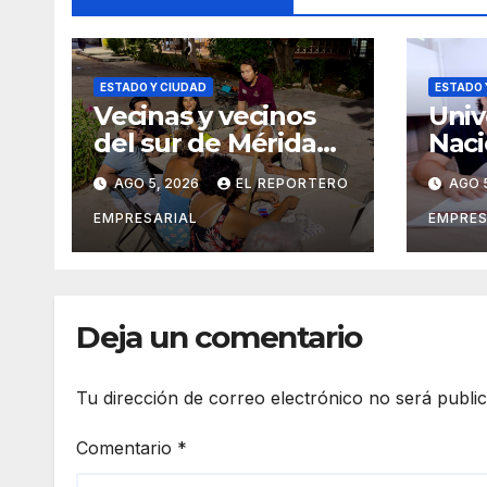
ESTADO Y CIUDAD
ESTADO 
Vecinas y vecinos
Univ
del sur de Mérida
Naci
impulsan la
Cast
AGO 5, 2026
EL REPORTERO
AGO 
recuperación de
exti
espacios
conv
EMPRESARIAL
EMPRES
comunitarios
ingr
agos
Deja un comentario
Tu dirección de correo electrónico no será publi
Comentario
*