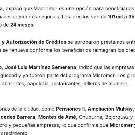
a
, explicó que Macromer es una opción para beneficiarios
cer crecer sus negocios. Los créditos van de
101 mil
a
35
zo de
24 meses
.
 y Autorización de Créditos
se aprobaron préstamos ent
 se renueva conforme los beneficiarios reintegran los créd
o
,
José Luis Martínez Semerena
, indicó que las empresas
igüedad y ya fueron parte del programa Micromer. Los gir
 abarrotes, papelería, restaurantes, talleres de aluminio,
zonas de la ciudad, como
Pensiones
II
,
Ampliación Mulsay
,
cedes Barrera
,
Montes de Amé
, Chuburná, Bojórquez y 
micro y pequeñas empresas, lo que confirma que
Micromer 
 crecimiento.