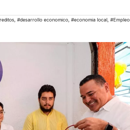
reditos
,
#desarrollo economico
,
#economia local
,
#Empleo