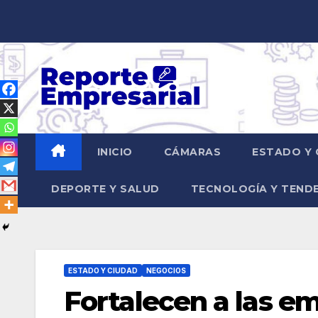
Saltar
al
contenido
INICIO
CÁMARAS
ESTADO Y 
DEPORTE Y SALUD
TECNOLOGÍA Y TEND
ESTADO Y CIUDAD
NEGOCIOS
Fortalecen a las e