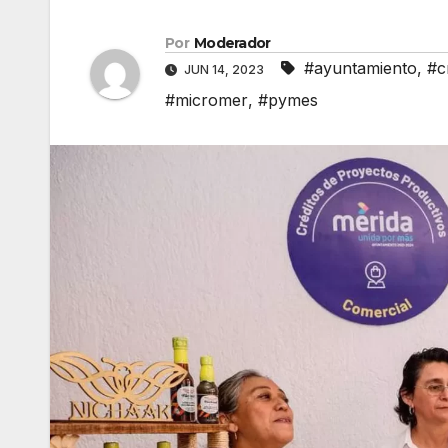
Por
Moderador
#ayuntamiento
,
#c
JUN 14, 2023
#micromer
,
#pymes