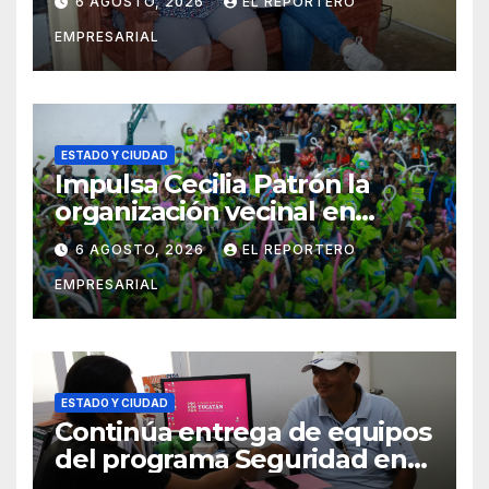
6 AGOSTO, 2026
EL REPORTERO
entrega de aparatos
EMPRESARIAL
ortopédicos
ESTADO Y CIUDAD
Impulsa Cecilia Patrón la
organización vecinal en
Mérida y suma a comités de
6 AGOSTO, 2026
EL REPORTERO
vigilancia en la prevención
EMPRESARIAL
social del delito
ESTADO Y CIUDAD
Continúa entrega de equipos
del programa Seguridad en
el Mar