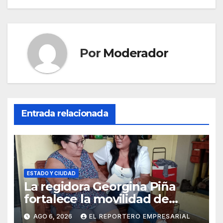
Por
Moderador
Entrada relacionada
ESTADO Y CIUDAD
La regidora Georgina Piña
fortalece la movilidad de
adultos mayores con la
AGO 6, 2026
EL REPORTERO EMPRESARIAL