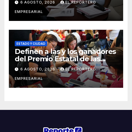
6 AGOSTO, 2026
EL REPORTERO
EMPRESARIAL
ESTADO Y CIUDAD
Definen a las y los ganadores
del Premio Estatal de las
Juventudes 2026
6 AGOSTO, 2026
EL REPORTERO
EMPRESARIAL