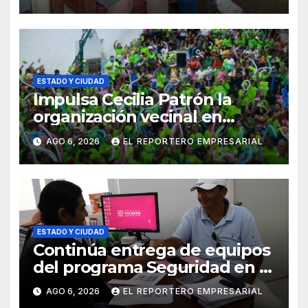
entrega de aparatos
ortopédicos
ESTADO Y CIUDAD
Impulsa Cecilia Patrón la
organización vecinal en
Mérida y suma a comités de
AGO 6, 2026
EL REPORTERO EMPRESARIAL
vigilancia en la prevención
social del delito
ESTADO Y CIUDAD
Continúa entrega de equipos
del programa Seguridad en el
Mar
AGO 6, 2026
EL REPORTERO EMPRESARIAL