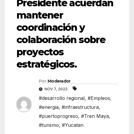
Presidente acuerdan
mantener
coordinación y
colaboración sobre
proyectos
estratégicos.
Por
Moderador
NOV 7, 2022
#desarrollo regional
,
#Empleos
,
#energia
,
#infraestructura
,
#puertoprogreso
,
#Tren Maya
,
#turismo
,
#Yucatan