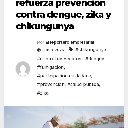
refuerza prevención
contra dengue, zika y
chikungunya
Por
El reportero empresarial
#chikungunya
,
JUN 8, 2026
#control de vectores
,
#dengue
,
#fumigacion
,
#participacion ciudadana
,
#prevencion
,
#salud publica
,
#zika