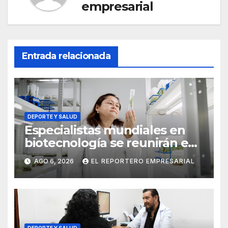
empresarial
Entrada relacionada
DEPORTE Y SALUD
Especialistas mundiales en
biotecnología se reunirán en
Yucatán
AGO 6, 2026
EL REPORTERO EMPRESARIAL
DEPORTE Y SALUD