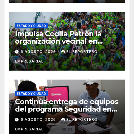
ESTADO Y CIUDAD
Impulsa Cecilia Patrón la
organización vecinal en
Mérida y suma a comités de
6 AGOSTO, 2026
EL REPORTERO
vigilancia en la prevención
EMPRESARIAL
social del delito
ESTADO Y CIUDAD
Continúa entrega de equipos
del programa Seguridad en
el Mar
6 AGOSTO, 2026
EL REPORTERO
EMPRESARIAL