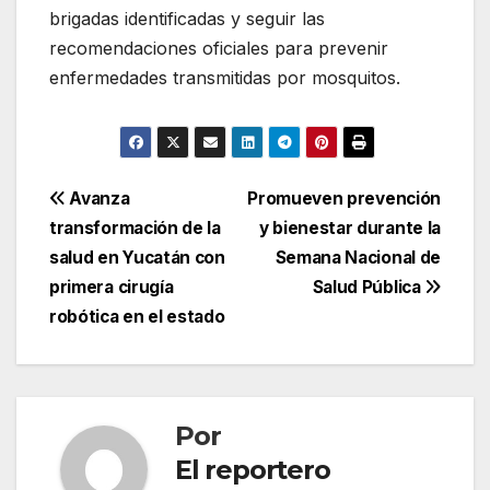
brigadas identificadas y seguir las
recomendaciones oficiales para prevenir
enfermedades transmitidas por mosquitos.
Navegación
Avanza
Promueven prevención
transformación de la
y bienestar durante la
de
salud en Yucatán con
Semana Nacional de
entradas
primera cirugía
Salud Pública
robótica en el estado
Por
El reportero