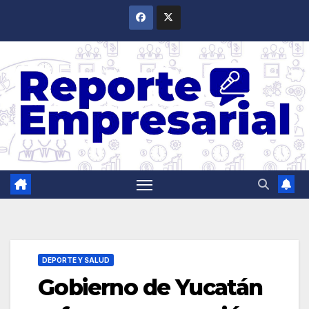
Saltar
al
contenido
DEPORTE Y SALUD
Gobierno de Yucatán