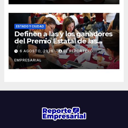
ESTADO Y CIUDAD
Definen a las y los ganadores
del Premio Estatal de las
Juventudes 2026
6 AGOSTO, 2026
EL REPORTERO
EMPRESARIAL