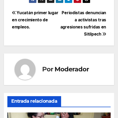
Navegación
Yucatán primer lugar
Periodistas denuncian
en crecimiento de
a activistas tras
de
empleos.
agresiones sufridas en
entradas
Sitilpech
Por
Moderador
Entrada relacionada