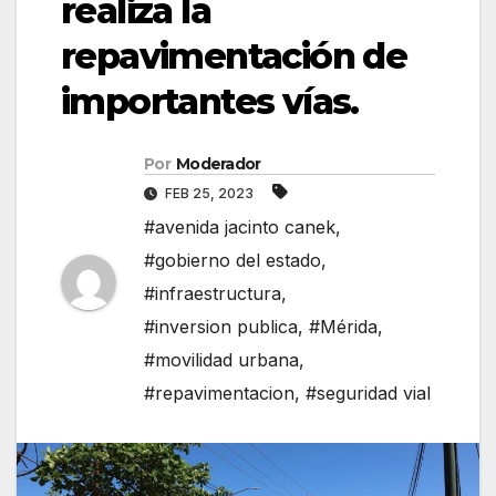
realiza la
repavimentación de
importantes vías.
Por
Moderador
FEB 25, 2023
#avenida jacinto canek
,
#gobierno del estado
,
#infraestructura
,
#inversion publica
,
#Mérida
,
#movilidad urbana
,
#repavimentacion
,
#seguridad vial