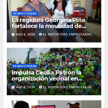
ESTADO Y CIUDAD
La regidora Georgina Piña
fortalece la movilidad de
adultos mayores con la
AGO 6, 2026
EL REPORTERO EMPRESARIAL
entrega de aparatos
ortopédicos
ESTADO Y CIUDAD
Impulsa Cecilia Patrón la
organización vecinal en
Mérida y suma a comités de
AGO 6, 2026
EL REPORTERO EMPRESARIAL
vigilancia en la prevención
social del delito