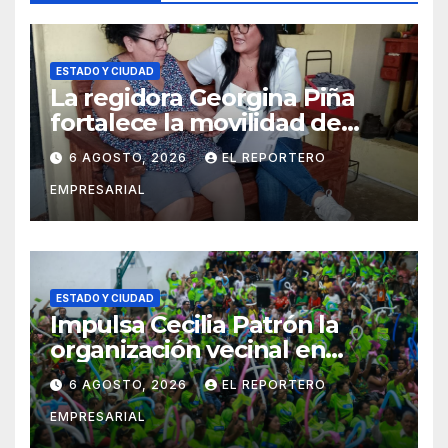
ESTADO Y CIUDAD
La regidora Georgina Piña
fortalece la movilidad de
adultos mayores con la
6 AGOSTO, 2026
EL REPORTERO
entrega de aparatos
EMPRESARIAL
ortopédicos
ESTADO Y CIUDAD
Impulsa Cecilia Patrón la
organización vecinal en
Mérida y suma a comités de
6 AGOSTO, 2026
EL REPORTERO
vigilancia en la prevención
EMPRESARIAL
social del delito