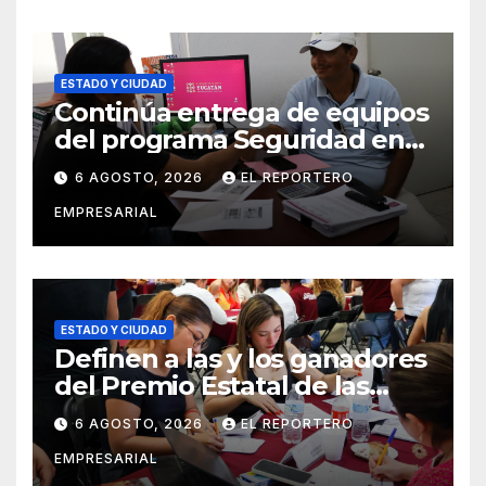
ESTADO Y CIUDAD
Continúa entrega de equipos
del programa Seguridad en
el Mar
6 AGOSTO, 2026
EL REPORTERO
EMPRESARIAL
ESTADO Y CIUDAD
Definen a las y los ganadores
del Premio Estatal de las
Juventudes 2026
6 AGOSTO, 2026
EL REPORTERO
EMPRESARIAL