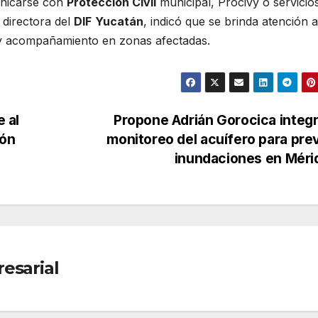
unicarse con
Protección Civil
municipal, Procivy o servicio
, directora del
DIF
Yucatán
, indicó que se brinda atención a
s y acompañamiento en zonas afectadas.
e al
Propone Adrián Gorocica integr
ión
monitoreo del acuífero para pre
inundaciones en Mér
esarial