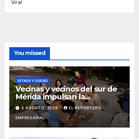
Viral
You missed
ESTADO Y CIUDAD
Vecinas y vecinos del sur de
Mérida impulsan la
recuperación de espacios
5 AGOSTO, 2026
EL REPORTERO
comunitarios
EMPRESARIAL