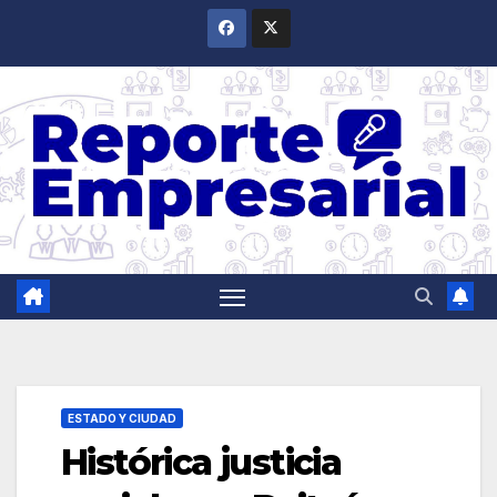
Saltar
al
contenido
ESTADO Y CIUDAD
Histórica justicia