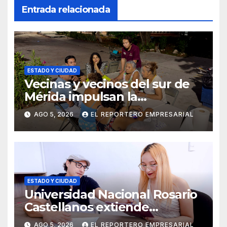
Entrada relacionada
ESTADO Y CIUDAD
Vecinas y vecinos del sur de
Mérida impulsan la
recuperación de espacios
AGO 5, 2026
EL REPORTERO EMPRESARIAL
comunitarios
ESTADO Y CIUDAD
Universidad Nacional Rosario
Castellanos extiende
convocatoria de ingreso al 31
AGO 5, 2026
EL REPORTERO EMPRESARIAL