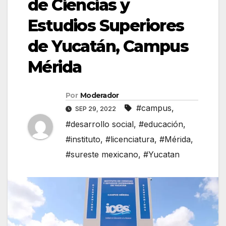
de Ciencias y
Estudios Superiores
de Yucatán, Campus
Mérida
Por
Moderador
#campus
,
SEP 29, 2022
#desarrollo social
,
#educación
,
#instituto
,
#licenciatura
,
#Mérida
,
#sureste mexicano
,
#Yucatan