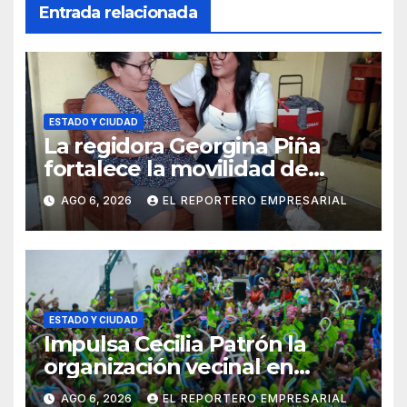
Entrada relacionada
ESTADO Y CIUDAD
La regidora Georgina Piña
fortalece la movilidad de
adultos mayores con la
AGO 6, 2026
EL REPORTERO EMPRESARIAL
entrega de aparatos
ortopédicos
ESTADO Y CIUDAD
Impulsa Cecilia Patrón la
organización vecinal en
Mérida y suma a comités de
AGO 6, 2026
EL REPORTERO EMPRESARIAL