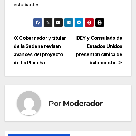
estudiantes.
Navegación
Gobernador y titular
IDEY y Consulado de
de la Sedena revisan
Estados Unidos
de
avances del proyecto
presentan clínica de
entradas
de La Plancha
baloncesto.
Por
Moderador