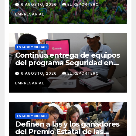
Mérida y suma a comités de
6 AGOSTO, 2026
EL REPORTERO
vigilancia en la prevención
EMPRESARIAL
social del delito
ESTADO Y CIUDAD
Continúa entrega de equipos
del programa Seguridad en
el Mar
6 AGOSTO, 2026
EL REPORTERO
EMPRESARIAL
ESTADO Y CIUDAD
Definen a las y los ganadores
del Premio Estatal de las