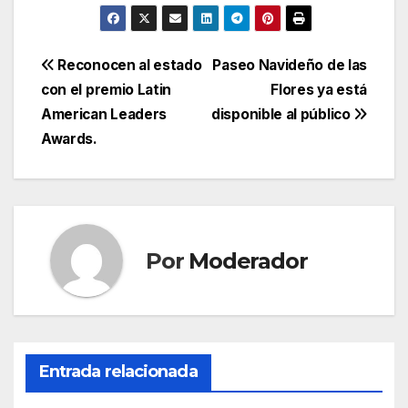
Navegación
Reconocen al estado
Paseo Navideño de las
con el premio Latin
Flores ya está
de
American Leaders
disponible al público
entradas
Awards.
Por
Moderador
Entrada relacionada