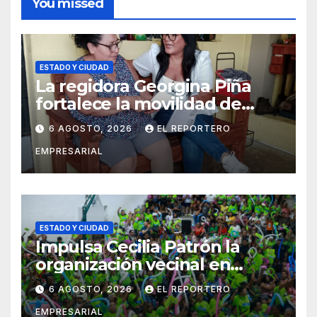
You missed
ESTADO Y CIUDAD
La regidora Georgina Piña
fortalece la movilidad de
adultos mayores con la
6 AGOSTO, 2026
EL REPORTERO
entrega de aparatos
EMPRESARIAL
ortopédicos
ESTADO Y CIUDAD
Impulsa Cecilia Patrón la
organización vecinal en
Mérida y suma a comités de
6 AGOSTO, 2026
EL REPORTERO
vigilancia en la prevención
EMPRESARIAL