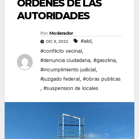
ÓRDENES DE LAS
AUTORIDADES
Por
Moderador
#akil
,
DIC 9, 2022
#conflicto vecinal
,
#denuncia ciudadana
,
#gasolina
,
#incumplimiento judicial
,
#juzgado federal
,
#obras publicas
,
#suspension de locales