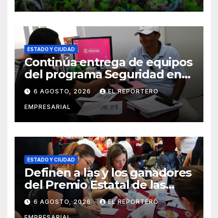
social del delito
ESTADO Y CIUDAD
Continúa entrega de equipos
del programa Seguridad en
el Mar
6 AGOSTO, 2026
EL REPORTERO
EMPRESARIAL
ESTADO Y CIUDAD
Definen a las y los ganadores
del Premio Estatal de las
Juventudes 2026
6 AGOSTO, 2026
EL REPORTERO
EMPRESARIAL