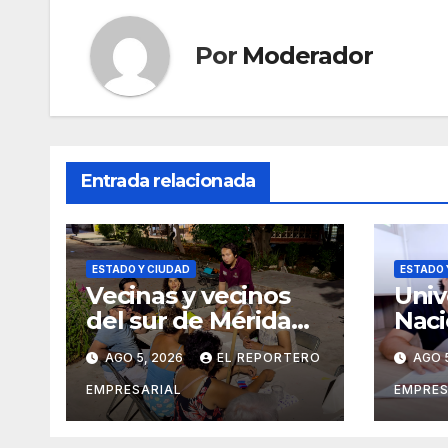
Por
Moderador
Entrada relacionada
ESTADO Y CIUDAD
ESTADO 
Vecinas y vecinos
Univ
del sur de Mérida
Naci
impulsan la
Cast
AGO 5, 2026
EL REPORTERO
AGO 
recuperación de
exti
espacios
conv
EMPRESARIAL
EMPRES
comunitarios
ingr
agos