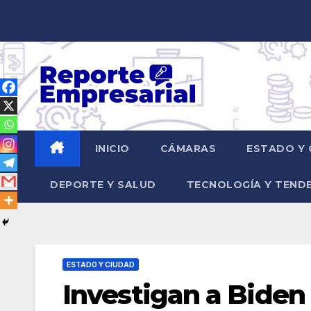
Saltar
al
contenido
INICIO
CÁMARAS
ESTADO Y 
DEPORTE Y SALUD
TECNOLOGÍA Y TEND
ESTADO Y CIUDAD
Investigan a Bide