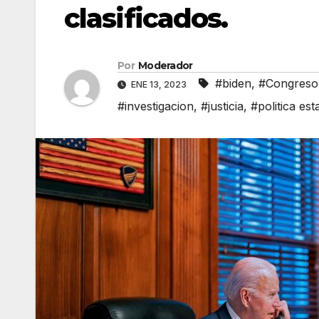
clasificados.
Por
Moderador
#biden
,
#Congreso
ENE 13, 2023
#investigacion
,
#justicia
,
#politica es