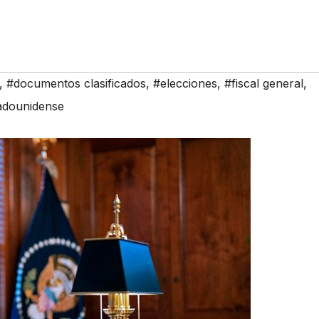
,
#documentos clasificados
,
#elecciones
,
#fiscal general
,
tadounidense