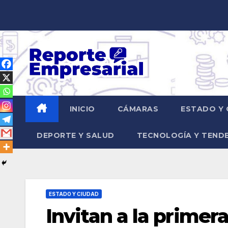
Saltar
al
contenido
INICIO
CÁMARAS
ESTADO Y 
DEPORTE Y SALUD
TECNOLOGÍA Y TEND
ESTADO Y CIUDAD
Invitan a la primer