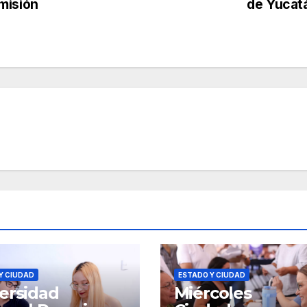
misión
de Yucat
Y CIUDAD
ESTADO Y CIUDAD
ersidad
Miércoles