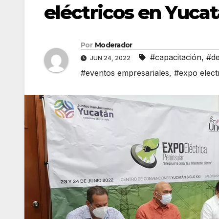
eléctricos en Yuca
Por
Moderador
#capacitación
,
#de
JUN 24, 2022
#eventos empresariales
,
#expo elect