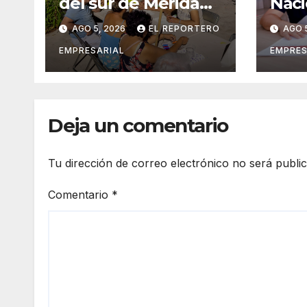
del sur de Mérida
Naci
impulsan la
Cast
AGO 5, 2026
EL REPORTERO
AGO 
recuperación de
exti
espacios
conv
EMPRESARIAL
EMPRES
comunitarios
ingr
agos
Deja un comentario
Tu dirección de correo electrónico no será publi
Comentario
*