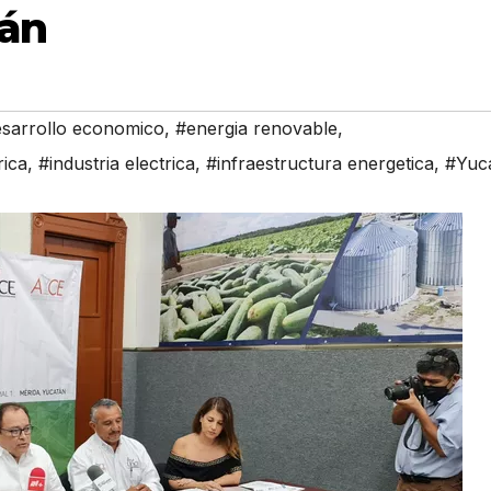
tán
sarrollo economico
,
#energia renovable
,
rica
,
#industria electrica
,
#infraestructura energetica
,
#Yuc