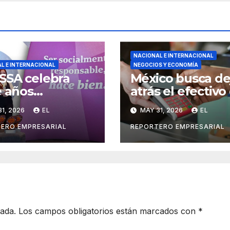
NACIONAL E INTERNACIONAL
L E INTERNACIONAL
NEGOCIOS Y ECONOMÍA
SSA celebra
México busca de
e años
atrás el efectivo
ecutivos como
nueva alianza en
1, 2026
EL
MAY 31, 2026
EL
resa
banca y empres
almente
ERO EMPRESARIAL
REPORTERO EMPRESARIAL
ponsable
cada.
Los campos obligatorios están marcados con
*