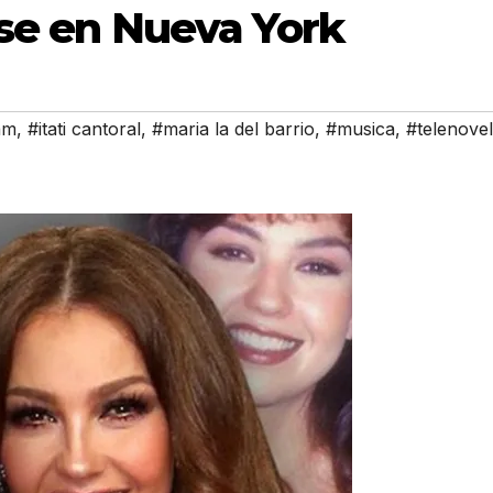
rse en Nueva York
am
,
#itati cantoral
,
#maria la del barrio
,
#musica
,
#telenove