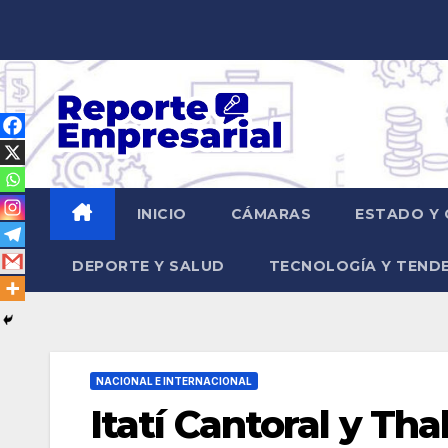
Saltar
al
contenido
INICIO
CÁMARAS
ESTADO Y 
DEPORTE Y SALUD
TECNOLOGÍA Y TEND
NACIONAL E INTERNACIONAL
Itatí Cantoral y Th