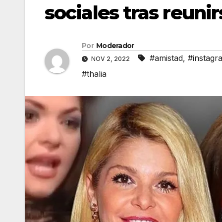
sociales tras reuni
Por
Moderador
#amistad
,
#instagr
NOV 2, 2022
#thalia