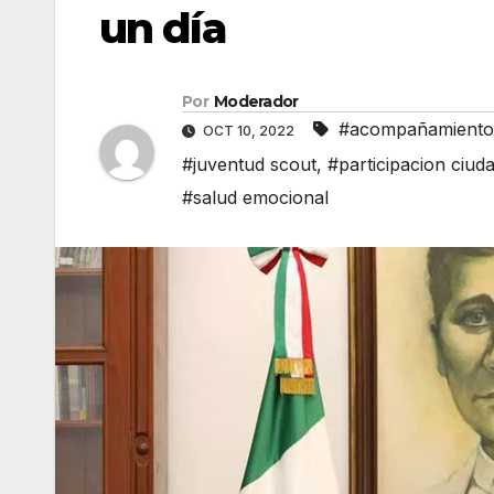
un día
Por
Moderador
#acompañamiento 
OCT 10, 2022
#juventud scout
,
#participacion ciud
#salud emocional