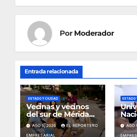
Por
Moderador
Entrada relacionada
ESTADO Y CIUDAD
ESTADO 
Vecinas y vecinos
Univ
del sur de Mérida
Naci
impulsan la
Cast
AGO 5, 2026
EL REPORTERO
AGO 
recuperación de
exti
EMPRESARIAL
EMPRES