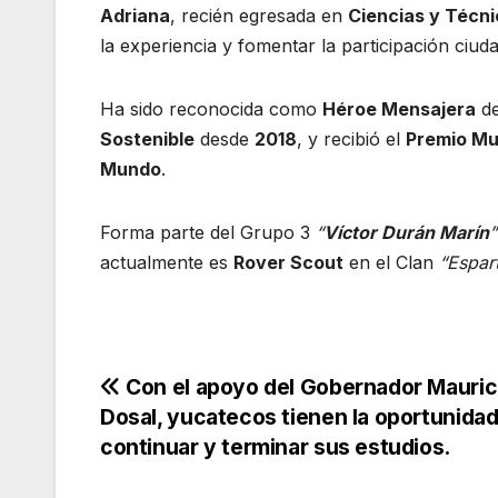
Adriana
, recién egresada en
Ciencias y Técn
la experiencia y fomentar la participación ciud
Ha sido reconocida como
Héroe Mensajera
de
Sostenible
desde
2018
, y recibió el
Premio Mu
Mundo
.
Forma parte del Grupo 3
“
Víctor Durán Marín
”
actualmente es
Rover Scout
en el Clan
“Espar
Navegación
Con el apoyo del Gobernador Maurici
Dosal, yucatecos tienen la oportunida
de
continuar y terminar sus estudios.
entradas