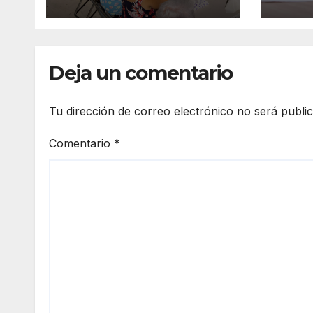
espacios
conv
comunitarios
ingr
agos
Deja un comentario
Tu dirección de correo electrónico no será publi
Comentario
*