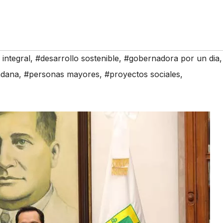
integral
,
#desarrollo sostenible
,
#gobernadora por un dia
,
adana
,
#personas mayores
,
#proyectos sociales
,