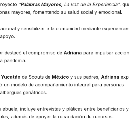
proyecto
“
Palabras Mayores
, La voz de la Experiencia”
, qu
onas mayores, fomentando su salud social y emocional.
eracional y sensibilizar a la comunidad mediante experiencia
 apoyo.
or destacó el compromiso de
Adriana
para impulsar accio
la pandemia.
Yucatán
de Scouts de
México
y sus padres,
Adriana
expl
ló un modelo de acompañamiento integral para personas
albergues geriátricos.
abuela, incluye entrevistas y pláticas entre beneficiarios y
iales, además de apoyar la recaudación de recursos.