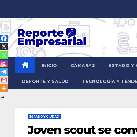
Saltar
al
contenido
INICIO
CÁMARAS
ESTADO Y 
DEPORTE Y SALUD
TECNOLOGÍA Y TEND
ESTADO Y CIUDAD
Joven scout se con