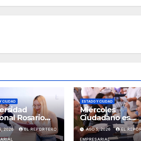
Y CIUDAD
ESTADO Y CIUDAD
ersidad
Miércoles
onal Rosario
Ciudadano es
ellanos
referente de
5, 2026
EL REPORTERO
AGO 5, 2026
EL REPO
ende
atención oportu
ARIAL
EMPRESARIAL