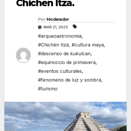
Chichen Itza.
Por
Moderador
MAR 21, 2023
#arqueoastronomia
,
#Chichén Itzá
,
#cultura maya
,
#descenso de kukulcan
,
#equinoccio de primavera
,
#eventos culturales
,
#fenomeno de luz y sombra
,
#turismo