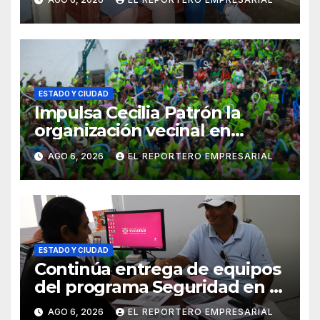
entrega de aparatos
ortopédicos
ESTADO Y CIUDAD
Impulsa Cecilia Patrón la
organización vecinal en
Mérida y suma a comités de
AGO 6, 2026
EL REPORTERO EMPRESARIAL
vigilancia en la prevención
social del delito
ESTADO Y CIUDAD
Continúa entrega de equipos
del programa Seguridad en el
Mar
AGO 6, 2026
EL REPORTERO EMPRESARIAL