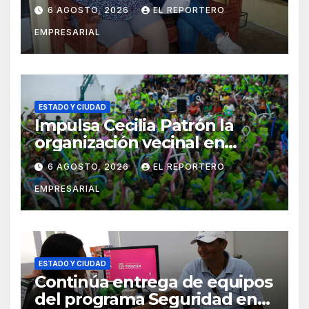
adultos mayores con la
6 AGOSTO, 2026
EL REPORTERO
entrega de aparatos
EMPRESARIAL
ortopédicos
ESTADO Y CIUDAD
Impulsa Cecilia Patrón la
organización vecinal en
Mérida y suma a comités de
6 AGOSTO, 2026
EL REPORTERO
vigilancia en la prevención
EMPRESARIAL
social del delito
ESTADO Y CIUDAD
Continúa entrega de equipos
del programa Seguridad en