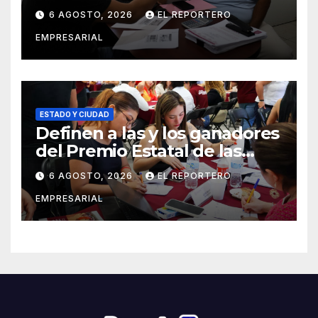
el Mar
6 AGOSTO, 2026
EL REPORTERO
EMPRESARIAL
ESTADO Y CIUDAD
Definen a las y los ganadores
del Premio Estatal de las
Juventudes 2026
6 AGOSTO, 2026
EL REPORTERO
EMPRESARIAL