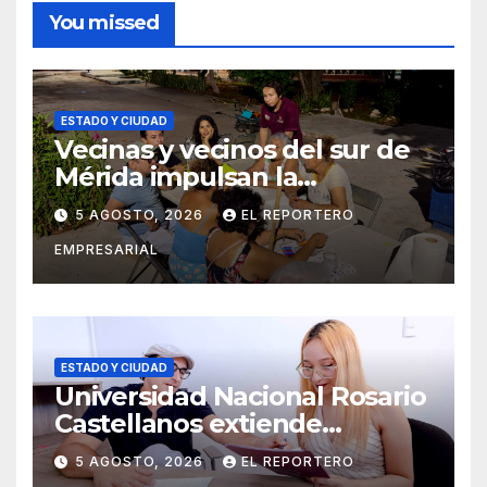
You missed
ESTADO Y CIUDAD
Vecinas y vecinos del sur de
Mérida impulsan la
recuperación de espacios
5 AGOSTO, 2026
EL REPORTERO
comunitarios
EMPRESARIAL
ESTADO Y CIUDAD
Universidad Nacional Rosario
Castellanos extiende
convocatoria de ingreso al 31
5 AGOSTO, 2026
EL REPORTERO
de agosto