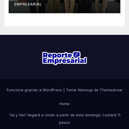
EMPRESARIAL
familias yucatecas
Funciona gracias a WordPress
|
Tema: Newsup de
Themeansar
Home
‘Va y Ven’ llegará a Umán a partir de este domingo; costará 11
pesos