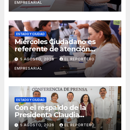
EMPRESARIAL
ESTADO Y CIUDAD
Miércoles Ciudadano es
referente de atención
oportuna y clara para las y los
5 AGOSTO, 2026
EL REPORTERO
meridanos; Cecilia Patrón
EMPRESARIAL
ESTADO Y CIUDAD
Con el respaldo de la
Presidenta Claudia
Sheinbaum, Renacimiento
5 AGOSTO, 2026
EL REPORTERO
Maya fortalece la salud de las