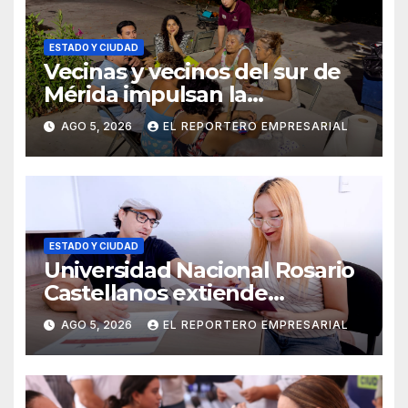
ESTADO Y CIUDAD
Vecinas y vecinos del sur de
Mérida impulsan la
recuperación de espacios
AGO 5, 2026
EL REPORTERO EMPRESARIAL
comunitarios
ESTADO Y CIUDAD
Universidad Nacional Rosario
Castellanos extiende
convocatoria de ingreso al 31
AGO 5, 2026
EL REPORTERO EMPRESARIAL
de agosto