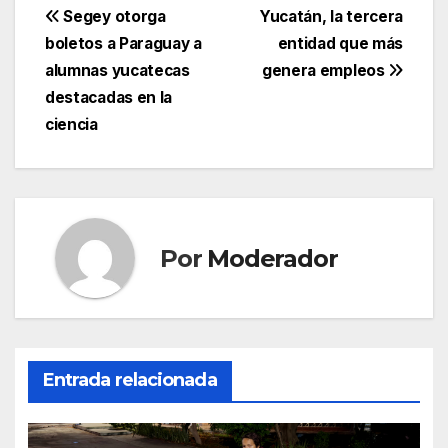
Navegación
Segey otorga
Yucatán, la tercera
boletos a Paraguay a
entidad que más
de
alumnas yucatecas
genera empleos
entradas
destacadas en la
ciencia
Por
Moderador
Entrada relacionada