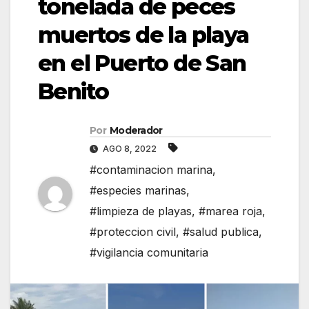
tonelada de peces
muertos de la playa
en el Puerto de San
Benito
Por
Moderador
AGO 8, 2022
#contaminacion marina
,
#especies marinas
,
#limpieza de playas
,
#marea roja
,
#proteccion civil
,
#salud publica
,
#vigilancia comunitaria