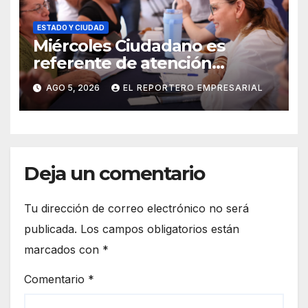
ESTADO Y CIUDAD
Miércoles Ciudadano es
referente de atención
oportuna y clara para las y los
AGO 5, 2026
EL REPORTERO EMPRESARIAL
meridanos; Cecilia Patrón
Deja un comentario
Tu dirección de correo electrónico no será
publicada.
Los campos obligatorios están
marcados con
*
Comentario
*