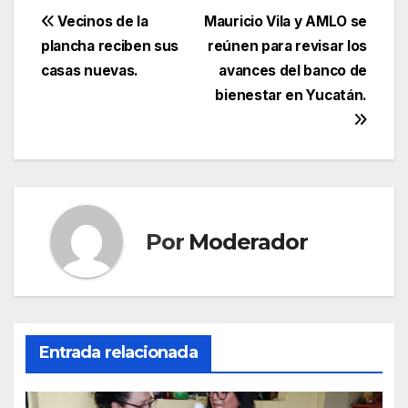
Navegación
Vecinos de la
Mauricio Vila y AMLO se
plancha reciben sus
reúnen para revisar los
de
casas nuevas.
avances del banco de
entradas
bienestar en Yucatán.
Por
Moderador
Entrada relacionada