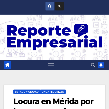
Saltar
al
contenido
ESTADO Y CIUDAD
UNCATEGORIZED
Locura en Mérida por