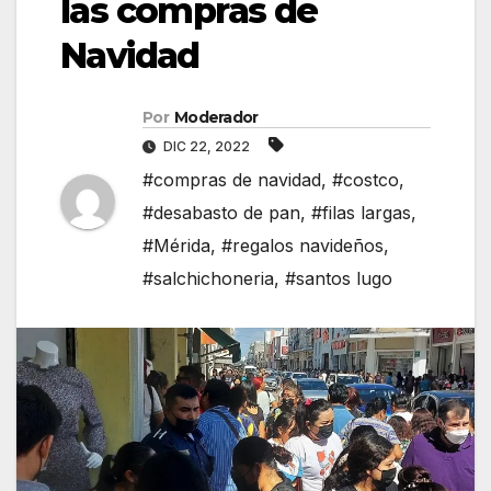
las compras de
Navidad
Por
Moderador
DIC 22, 2022
#compras de navidad
,
#costco
,
#desabasto de pan
,
#filas largas
,
#Mérida
,
#regalos navideños
,
#salchichoneria
,
#santos lugo