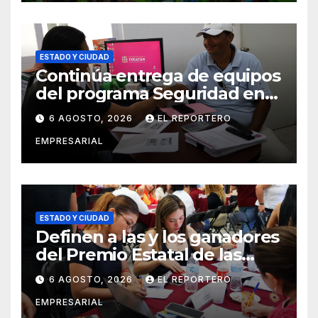
ESTADO Y CIUDAD
Continúa entrega de equipos
del programa Seguridad en
el Mar
6 AGOSTO, 2026
EL REPORTERO
EMPRESARIAL
ESTADO Y CIUDAD
Definen a las y los ganadores
del Premio Estatal de las
Juventudes 2026
6 AGOSTO, 2026
EL REPORTERO
EMPRESARIAL