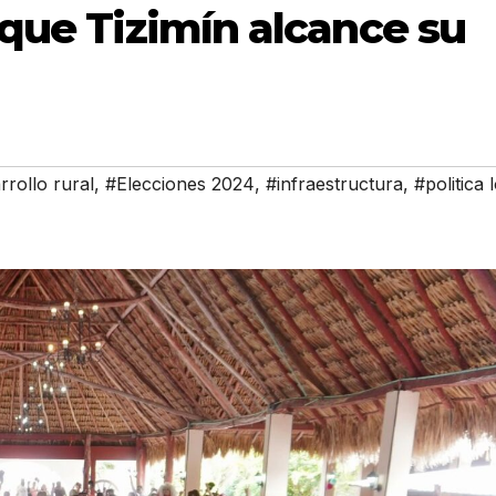
 que Tizimín alcance su
rrollo rural
,
#Elecciones 2024
,
#infraestructura
,
#politica 