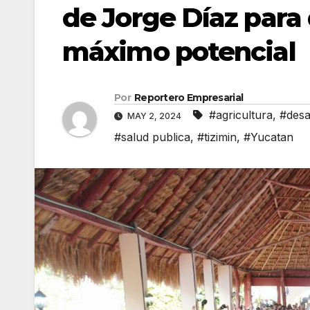
de Jorge Díaz para
máximo potencial
Por
Reportero Empresarial
#agricultura
,
#desa
MAY 2, 2024
#salud publica
,
#tizimin
,
#Yucatan