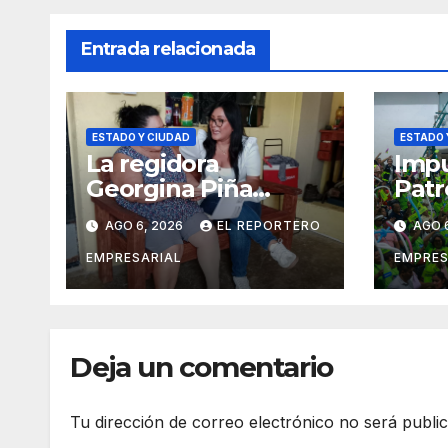
Entrada relacionada
ESTADO Y CIUDAD
ESTADO 
La regidora
Impu
Georgina Piña
Patr
fortalece la
orga
AGO 6, 2026
EL REPORTERO
AGO 
movilidad de
veci
adultos mayores
suma
EMPRESARIAL
EMPRES
con la entrega de
vigil
aparatos
prev
ortopédicos
del 
Deja un comentario
Tu dirección de correo electrónico no será publi