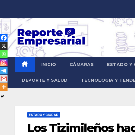
Saltar
al
contenido
INICIO
CÁMARAS
ESTADO Y 
DEPORTE Y SALUD
TECNOLOGÍA Y TEND
ESTADO Y CIUDAD
Los Tizimileños ha