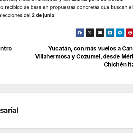
do recibido se basa en propuestas concretas que buscan el
 elecciones del
2 de junio
.
entro
Yucatán, con más vuelos a Ca
Villahermosa y Cozumel, desde Mér
Chichén I
arial