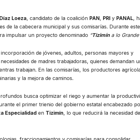
Díaz Loeza
, candidato de la coalición
PAN
,
PRI
y
PANAL
, h
es de la cabecera municipal y sus comisarías. Durante este
para impulsar un proyecto denominado
“
Tizimín
a lo Grande
 incorporación de jóvenes, adultos, personas mayores y
as necesidades de madres trabajadoras, quienes demandan 
ientras trabajan. En las comisarías, los productores agrícol
narias y la mejora de caminos.
profundos busca optimizar el riego y aumentar la productiv
urante el primer trienio del gobierno estatal encabezado p
ta Especialidad
en
Tizimín
, lo que reducirá la necesidad d
olonias, fraccionamientos y comisarías para consolidar