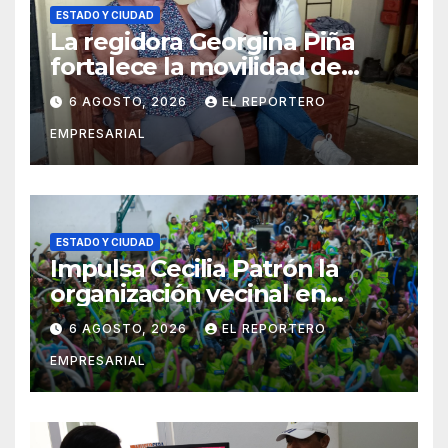
ESTADO Y CIUDAD
La regidora Georgina Piña
fortalece la movilidad de
adultos mayores con la
6 AGOSTO, 2026
EL REPORTERO
entrega de aparatos
EMPRESARIAL
ortopédicos
ESTADO Y CIUDAD
Impulsa Cecilia Patrón la
organización vecinal en
Mérida y suma a comités de
6 AGOSTO, 2026
EL REPORTERO
vigilancia en la prevención
EMPRESARIAL
social del delito