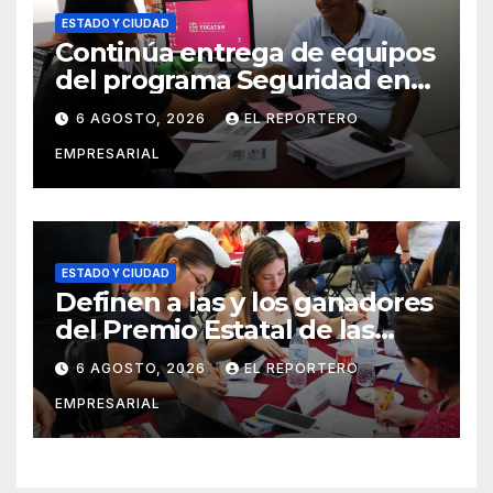
ESTADO Y CIUDAD
Continúa entrega de equipos
del programa Seguridad en
el Mar
6 AGOSTO, 2026
EL REPORTERO
EMPRESARIAL
ESTADO Y CIUDAD
Definen a las y los ganadores
del Premio Estatal de las
Juventudes 2026
6 AGOSTO, 2026
EL REPORTERO
EMPRESARIAL