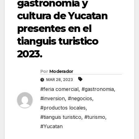
gastronomia y
cultura de Yucatan
presentes en el
tianguis turistico
2023.
Por
Moderador
MAR 28, 2023
#feria comercial
,
#gastronomia
,
#inversion
,
#negocios
,
#productos locales
,
#tianguis turistico
,
#turismo
,
#Yucatan