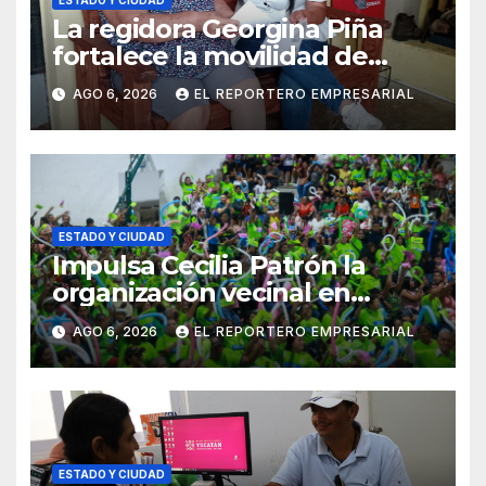
La regidora Georgina Piña
fortalece la movilidad de
adultos mayores con la
AGO 6, 2026
EL REPORTERO EMPRESARIAL
entrega de aparatos
ortopédicos
ESTADO Y CIUDAD
Impulsa Cecilia Patrón la
organización vecinal en
Mérida y suma a comités de
AGO 6, 2026
EL REPORTERO EMPRESARIAL
vigilancia en la prevención
social del delito
ESTADO Y CIUDAD