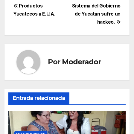
Navegación
Productos
Sistema del Gobierno
Yucatecos a E.U.A.
de Yucatan sufre un
de
hackeo.
entradas
Por
Moderador
Entrada relacionada
ESTADO Y CIUDAD