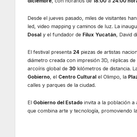
diciembre
, con horarios de
18
:
00
a
24
:
00 hor
Desde el jueves pasado, miles de visitantes ha
led, video mapping y caminos de luz. La inaug
Dosal
y el fundador de
Filux
Yucatán
, David d
El festival presenta
24
piezas de artistas nacion
diámetro creada con impresión 3D, réplicas de f
arcoíris global de
30
kilómetros de distancia. L
Gobierno
, el
Centro Cultural
el Olimpo, la
Pla
calles y parques de la ciudad.
El
Gobierno del Estado
invita a la población a
que combina arte y tecnología, promoviendo la 