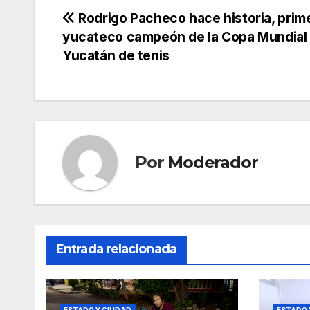
Navegación
Rodrigo Pacheco hace historia, prim
yucateco campeón de la Copa Mundial
de
Yucatán de tenis
entradas
Por
Moderador
Entrada relacionada
ESTADO Y CIUDAD
ESTADO 