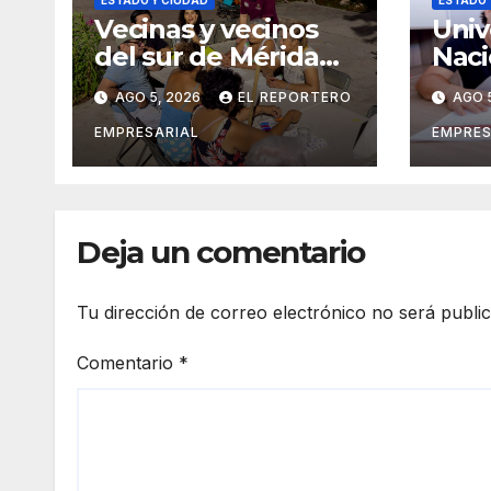
Vecinas y vecinos
Univ
del sur de Mérida
Naci
impulsan la
Cast
AGO 5, 2026
EL REPORTERO
AGO 
recuperación de
exti
espacios
conv
EMPRESARIAL
EMPRES
comunitarios
ingr
agos
Deja un comentario
Tu dirección de correo electrónico no será publi
Comentario
*