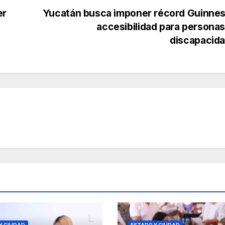
er
Yucatán busca imponer récord Guinnes
accesibilidad para persona
discapacid
Y CIUDAD
ESTADO Y CIUDAD