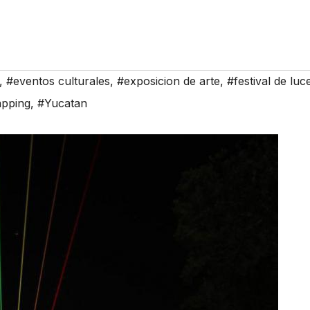
,
#eventos culturales
,
#exposicion de arte
,
#festival de luc
pping
,
#Yucatan