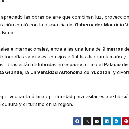
as
.
n apreciado las obras de arte que combinan luz, proyeccio
uración contó con la presencia del
Gobernador Mauricio Vi
i Bona.
ales e internacionales, entre ellas una luna de
9 metros
d
otografías satelitales, conejos inflables de gran tamaño y 
as obras están distribuidas en espacios como el
Palacio de
za Grande
, la
Universidad Autónoma
de
Yucatán
, y diver
 aprovechar la última oportunidad para visitar esta exhibici
cultura y el turismo en la región.