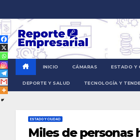
Saltar
al
contenido
INICIO
CÁMARAS
ESTADO Y 
DEPORTE Y SALUD
TECNOLOGÍA Y TEND
ESTADO Y CIUDAD
Miles de personas h