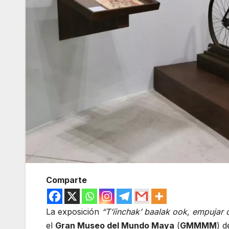
Comparte
La exposición
“T’íinchak’ baalak ook, empujar c
el
Gran Museo del Mundo Maya
(
GMMMM
) 