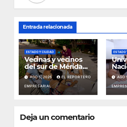
Entrada relacionada
ESTADO Y CIUDAD
ESTADO 
Vecinas y vecinos
Univ
del sur de Mérida
Naci
impulsan la
Cast
AGO 5, 2026
EL REPORTERO
AGO 
recuperación de
exti
espacios
conv
EMPRESARIAL
EMPRES
comunitarios
ingr
agos
Deja un comentario