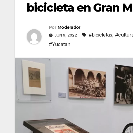
bicicleta en Gran
Por
Moderador
#bicicletas
,
#cultur
JUN 9, 2022
#Yucatan