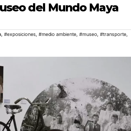
 Museo del Mundo Maya
a
,
#exposiciones
,
#medio ambiente
,
#museo
,
#transporte
,