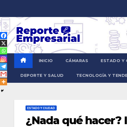
Saltar
al
contenido
INICIO
CÁMARAS
ESTADO Y 
DEPORTE Y SALUD
TECNOLOGÍA Y TEND
ESTADO Y CIUDAD
¿Nada qué hacer? I