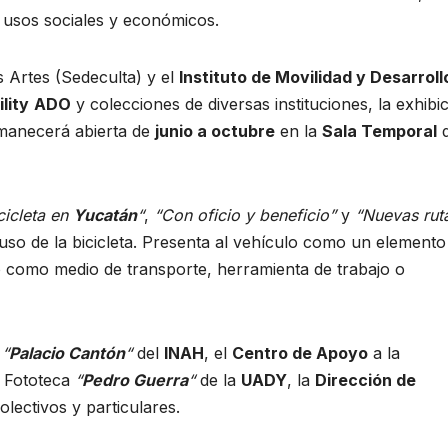
s usos sociales y económicos.
s Artes (Sedeculta) y el
Instituto de Movilidad y Desarroll
lity
ADO
y colecciones de diversas instituciones, la exhibi
rmanecerá abierta de
junio a octubre
en la
Sala Temporal
d
cicleta en
Yucatán
“
,
“Con oficio y beneficio”
y
“Nuevas rut
uso de la bicicleta. Presenta al vehículo como un elemento
 como medio de transporte, herramienta de trabajo o
“
Palacio Cantón
“
del
INAH
, el
Centro de Apoyo
a la
a Fototeca
“
Pedro Guerra
“
de la
UADY
, la
Dirección de
olectivos y particulares.