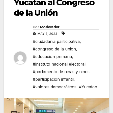
Yucatán al Congreso
de la Unión
Por
Moderador
MAY 3, 2023
#ciudadania participativa
,
#congreso de la union
,
#educacion primaria
,
#instituto nacional electoral
,
#parlamento de ninas y ninos
,
#participacion infantil
,
#valores democráticos
,
#Yucatan