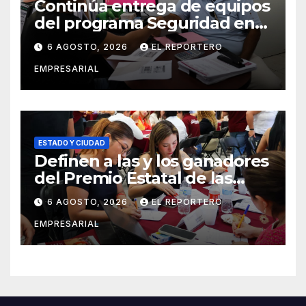
Continúa entrega de equipos
del programa Seguridad en
el Mar
6 AGOSTO, 2026
EL REPORTERO
EMPRESARIAL
ESTADO Y CIUDAD
Definen a las y los ganadores
del Premio Estatal de las
Juventudes 2026
6 AGOSTO, 2026
EL REPORTERO
EMPRESARIAL