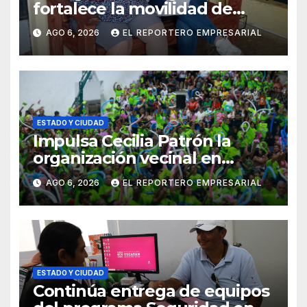
fortalece la movilidad de
adultos mayores con la
AGO 6, 2026
EL REPORTERO EMPRESARIAL
entrega de aparatos
ortopédicos
ESTADO Y CIUDAD
Impulsa Cecilia Patrón la
organización vecinal en
Mérida y suma a comités de
AGO 6, 2026
EL REPORTERO EMPRESARIAL
vigilancia en la prevención
social del delito
ESTADO Y CIUDAD
Continúa entrega de equipos