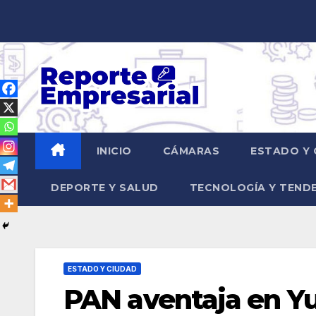
Saltar
al
contenido
INICIO
CÁMARAS
ESTADO Y 
DEPORTE Y SALUD
TECNOLOGÍA Y TEND
ESTADO Y CIUDAD
PAN aventaja en Yu