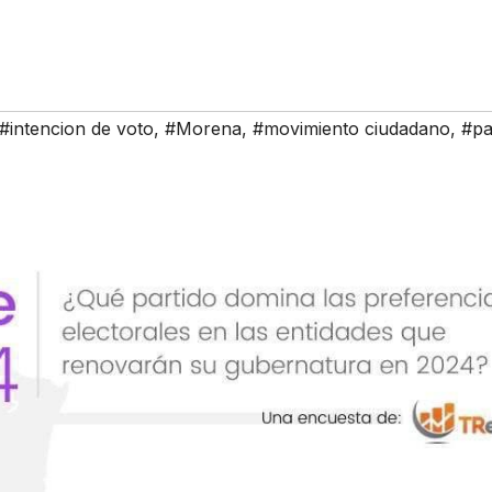
#intencion de voto
,
#Morena
,
#movimiento ciudadano
,
#p