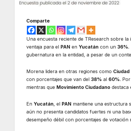
Comparte
Una encuesta reciente de TResearch sobre la i
ventaja para el
PAN
en
Yucatán
con un
36%
.
gubernatura en la entidad, a pesar de un cont
Morena lidera en otras regiones como
Ciudad
con porcentajes que van del
38%
al
60%
. Por
mientras que
Movimiento Ciudadano
destaca 
En
Yucatán
, el
PAN
mantiene una estructura só
aún no presenta candidatos fuertes ni una base
desempeño débil con porcentajes de votación m