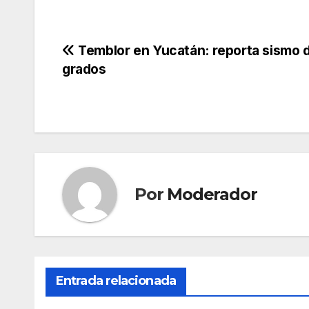
Navegación
Temblor en Yucatán: reporta sismo d
grados
de
entradas
Por
Moderador
Entrada relacionada