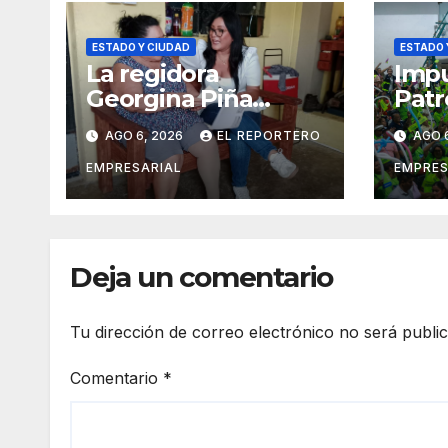
ESTADO Y CIUDAD
ESTADO 
La regidora
Impu
Georgina Piña
Patr
fortalece la
orga
AGO 6, 2026
EL REPORTERO
AGO 
movilidad de
veci
adultos mayores
suma
EMPRESARIAL
EMPRES
con la entrega de
vigil
aparatos
prev
ortopédicos
del 
Deja un comentario
Tu dirección de correo electrónico no será publi
Comentario
*