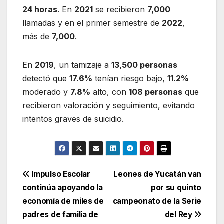
24 horas
. En
2021
se recibieron
7,000
llamadas y en el primer semestre de
2022
,
más de
7,000
.
En
2019
, un tamizaje a
13,500 personas
detectó que
17.6%
tenían riesgo bajo,
11.2%
moderado y
7.8%
alto, con
108 personas
que
recibieron valoración y seguimiento, evitando
intentos graves de suicidio.
Navegación
Impulso Escolar
Leones de Yucatán van
continúa apoyando la
por su quinto
de
economía de miles de
campeonato de la Serie
entradas
padres de familia de
del Rey