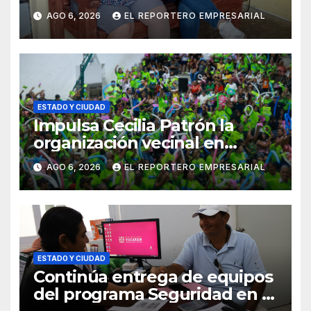
adultos mayores con la
AGO 6, 2026
EL REPORTERO EMPRESARIAL
entrega de aparatos
ortopédicos
ESTADO Y CIUDAD
Impulsa Cecilia Patrón la
organización vecinal en
Mérida y suma a comités de
AGO 6, 2026
EL REPORTERO EMPRESARIAL
vigilancia en la prevención
social del delito
ESTADO Y CIUDAD
Continúa entrega de equipos
del programa Seguridad en el