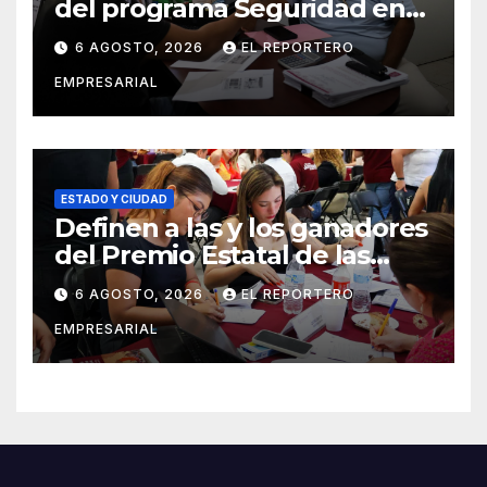
del programa Seguridad en
el Mar
6 AGOSTO, 2026
EL REPORTERO
EMPRESARIAL
ESTADO Y CIUDAD
Definen a las y los ganadores
del Premio Estatal de las
Juventudes 2026
6 AGOSTO, 2026
EL REPORTERO
EMPRESARIAL