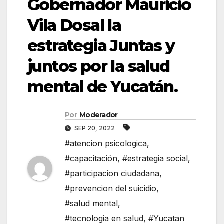
Gobernador Mauricio
Vila Dosal la
estrategia Juntas y
juntos por la salud
mental de Yucatán.
Por
Moderador
SEP 20, 2022
#atencion psicologica
,
#capacitación
,
#estrategia social
,
#participacion ciudadana
,
#prevencion del suicidio
,
#salud mental
,
#tecnologia en salud
,
#Yucatan