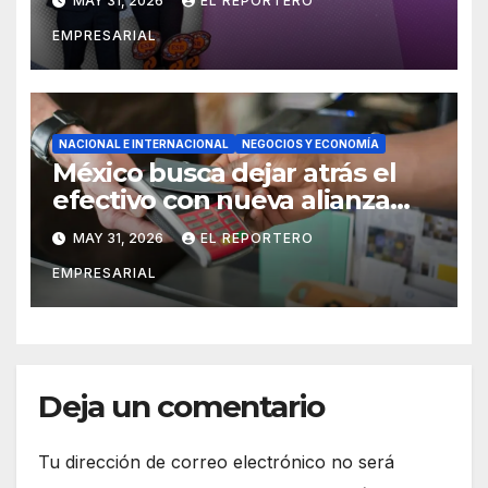
MAY 31, 2026
EL REPORTERO
EMPRESARIAL
NACIONAL E INTERNACIONAL
NEGOCIOS Y ECONOMÍA
México busca dejar atrás el
efectivo con nueva alianza
entre banca y empresas
MAY 31, 2026
EL REPORTERO
EMPRESARIAL
Deja un comentario
Tu dirección de correo electrónico no será