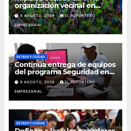
organización vecinal en
Mérida y suma a comités de
6 AGOSTO, 2026
EL REPORTERO
vigilancia en la prevención
EMPRESARIAL
social del delito
ESTADO Y CIUDAD
Continúa entrega de equipos
del programa Seguridad en
el Mar
6 AGOSTO, 2026
EL REPORTERO
EMPRESARIAL
ESTADO Y CIUDAD
Definen a las y los ganadores