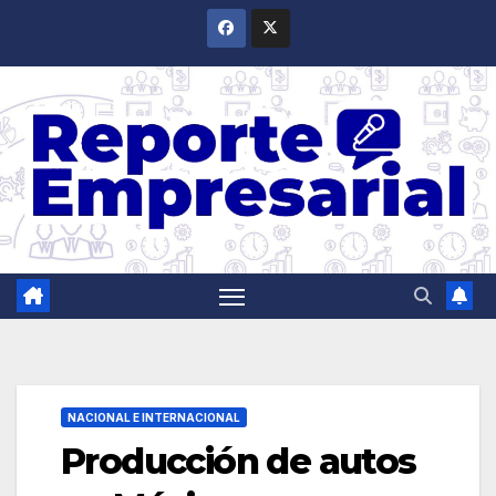
Saltar
al
contenido
NACIONAL E INTERNACIONAL
Producción de autos