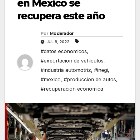
en México se
recupera este año
Por
Moderador
JUL 8, 2022
#datos economicos
,
#exportacion de vehiculos
,
#industria automotriz
,
#inegi
,
#mexico
,
#produccion de autos
,
#recuperacion economica