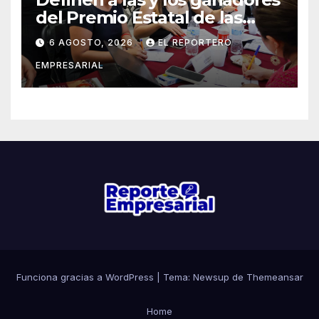
del Premio Estatal de las
Juventudes 2026
6 AGOSTO, 2026
EL REPORTERO
EMPRESARIAL
Funciona gracias a WordPress
|
Tema: Newsup de
Themeansar
Home