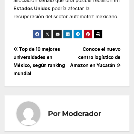
asociación señaló que una posible recesión en
Estados Unidos
podría afectar la
recuperación del sector automotriz mexicano.
Navegación
Top de 10 mejores
Conoce el nuevo
universidades en
centro logístico de
de
México, según ranking
Amazon en Yucatán
entradas
mundial
Por
Moderador