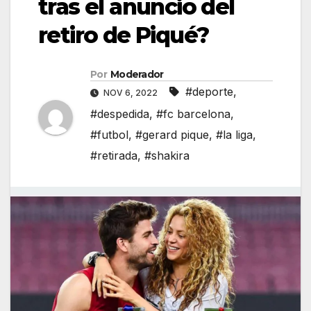
tras el anuncio del
retiro de Piqué?
Por
Moderador
#deporte
,
NOV 6, 2022
#despedida
,
#fc barcelona
,
#futbol
,
#gerard pique
,
#la liga
,
#retirada
,
#shakira