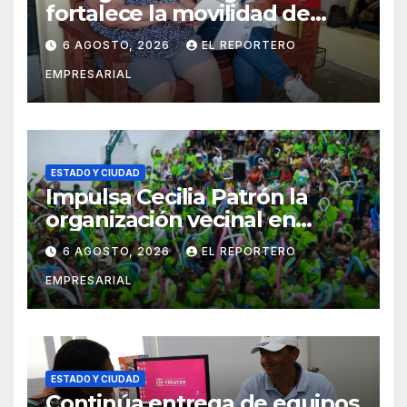
fortalece la movilidad de
adultos mayores con la
6 AGOSTO, 2026
EL REPORTERO
entrega de aparatos
EMPRESARIAL
ortopédicos
ESTADO Y CIUDAD
Impulsa Cecilia Patrón la
organización vecinal en
Mérida y suma a comités de
6 AGOSTO, 2026
EL REPORTERO
vigilancia en la prevención
EMPRESARIAL
social del delito
ESTADO Y CIUDAD
Continúa entrega de equipos