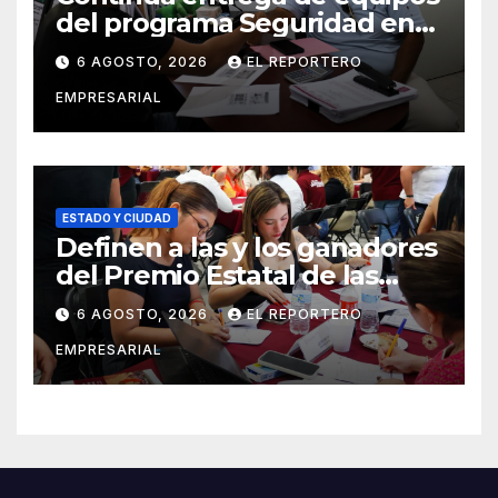
del programa Seguridad en
el Mar
6 AGOSTO, 2026
EL REPORTERO
EMPRESARIAL
ESTADO Y CIUDAD
Definen a las y los ganadores
del Premio Estatal de las
Juventudes 2026
6 AGOSTO, 2026
EL REPORTERO
EMPRESARIAL