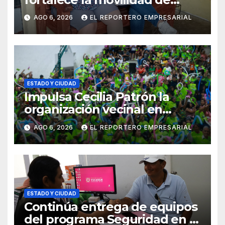
adultos mayores con la
AGO 6, 2026
EL REPORTERO EMPRESARIAL
entrega de aparatos
ortopédicos
ESTADO Y CIUDAD
Impulsa Cecilia Patrón la
organización vecinal en
Mérida y suma a comités de
AGO 6, 2026
EL REPORTERO EMPRESARIAL
vigilancia en la prevención
social del delito
ESTADO Y CIUDAD
Continúa entrega de equipos
del programa Seguridad en el