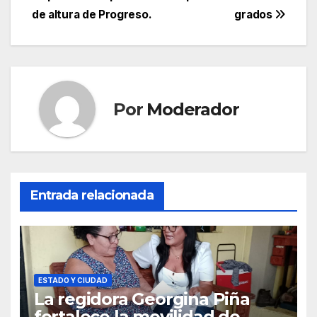
de
de altura de Progreso.
grados
entradas
Por
Moderador
Entrada relacionada
ESTADO Y CIUDAD
La regidora Georgina Piña
fortalece la movilidad de